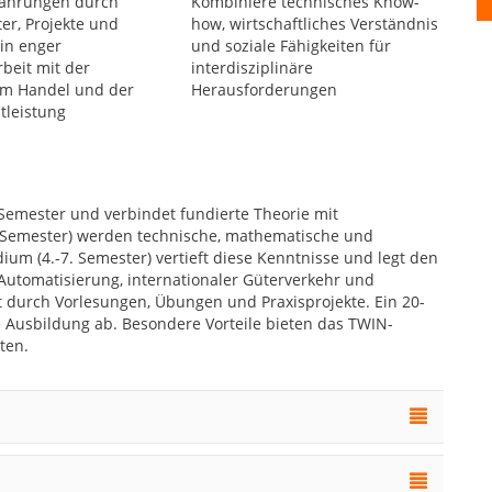
rfahrungen durch
Kombiniere technisches Know-
er, Projekte und
how, wirtschaftliches Verständnis
in enger
und soziale Fähigkeiten für
eit mit der
interdisziplinäre
dem Handel und der
Herausforderungen
stleistung
Semester und verbindet fundierte Theorie mit
. Semester) werden technische, mathematische und
ium (4.-7. Semester) vertieft diese Kenntnisse und legt den
utomatisierung, internationaler Güterverkehr und
gt durch Vorlesungen, Übungen und Praxisprojekte. Ein 20-
 Ausbildung ab. Besondere Vorteile bieten das TWIN-
ten.