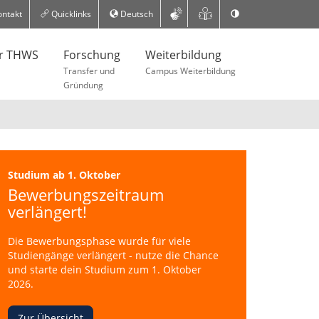
ntakt
Quicklinks
Deutsch
er THWS
Forschung
Weiterbildung
Transfer und
Campus Weiterbildung
Gründung
Studium ab 1. Oktober
Bewerbungszeitraum
verlängert!
Die Bewerbungsphase wurde für viele
Studiengänge verlängert - nutze die Chance
und starte dein Studium zum 1. Oktober
2026.
Zur Übersicht