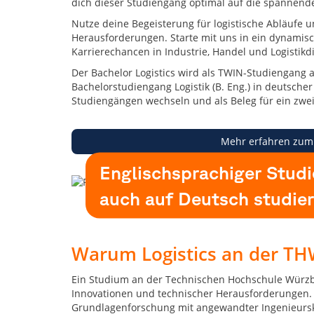
dich dieser Studiengang optimal auf die spannende
hilft
dir
Nutze deine Begeisterung für logistische Abläufe u
bei
Herausforderungen. Starte mit uns in ein dynamische
deiner
Karrierechancen in Industrie, Handel und Logistikdi
Suche
Der Bachelor Logistics wird als TWIN-Studiengang an
nach
Bachelorstudiengang Logistik (B. Eng.) in deutsch
dem
Studiengängen wechseln und als Beleg für ein zwei
perfekten
Studiengang!
Mehr erfahren zum
Englischsprachiger Stud
auch auf Deutsch studie
Warum Logistics an der TH
Ein Studium an der Technischen Hochschule Würzbu
Innovationen und technischer Herausforderungen. W
Grundlagenforschung mit angewandter Ingenieurskun