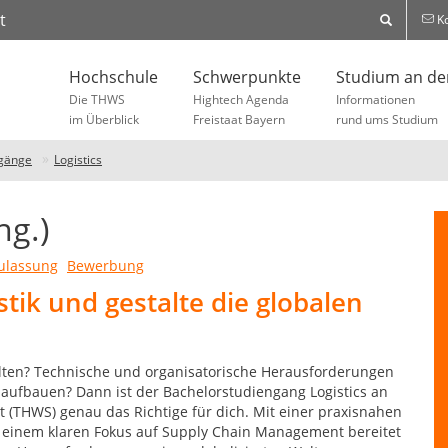
t
Ko
Hochschule
Schwerpunkte
Studium an d
Die THWS
Hightech Agenda
Informationen
im Überblick
Freistaat Bayern
rund ums Studium
gänge
Logistics
ng.)
ulassung
Bewerbung
stik und gestalte die globalen
talten? Technische und organisatorische Herausforderungen
r aufbauen? Dann ist der Bachelorstudiengang Logistics an
(THWS) genau das Richtige für dich. Mit einer praxisnahen
d einem klaren Fokus auf Supply Chain Management bereitet