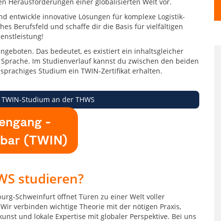
n Herausforderungen einer globalisierten Welt vor.
nd entwickle innovative Lösungen für komplexe Logistik-
s Berufsfeld und schaffe dir die Basis für vielfältigen
enstleistung!
geboten. Das bedeutet, es existiert ein inhaltsgleicher
er Sprache. Im Studienverlauf kannst du zwischen den beiden
sprachiges Studium ein TWIN-Zertifikat erhalten.
 TWIN-Studium an der THWS
iengang -
rbar (TWIN)
WS studieren?
rg-Schweinfurt öffnet Türen zu einer Welt voller
ir verbinden wichtige Theorie mit der nötigen Praxis,
st und lokale Expertise mit globaler Perspektive. Bei uns