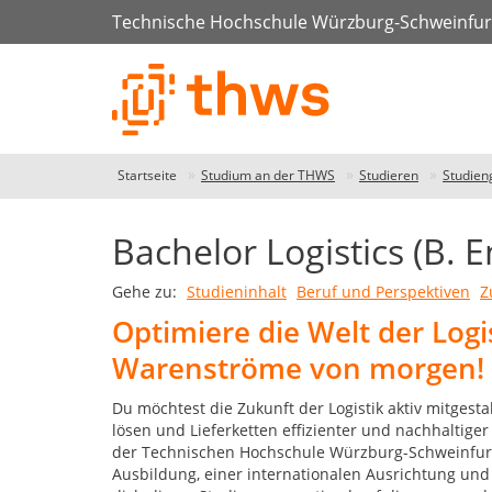
Technische Hochschule Würzburg-Schweinfur
Startseite
Studium an der THWS
Studieren
Studien
Bachelor Logistics (B. E
Studiengangdatenbank
Gehe zu:
Studieninhalt
Beruf und Perspektiven
Z
THWS
Optimiere die Welt der Logi
-
Warenströme von morgen!
unser
Studiengangfinder
Du möchtest die Zukunft der Logistik aktiv mitges
lösen und Lieferketten effizienter und nachhaltige
der Technischen Hochschule Würzburg-Schweinfurt 
Unser
Ausbildung, einer internationalen Ausrichtung un
Studiengangfinder