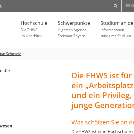
t
Ko
Hochschule
Schwerpunkte
Studium an d
Die THWS
Hightech Agenda
Informationen
im Überblick
Freistaat Bayern
rund ums Studium
tian Schmidle
Die FHWS ist für
ein „Arbeitsplat
und ein Privileg
junge Generatio
Was schätzen Sie an 
rwesen
Die FHWS ist eine Hochschule m