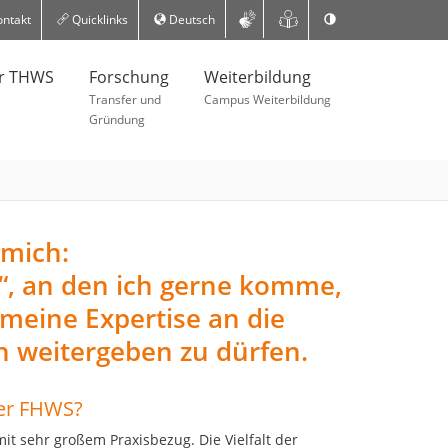
ntakt
Quicklinks
Deutsch
er THWS
Forschung
Weiterbildung
Transfer und
Campus Weiterbildung
Gründung
 mich:
z“, an den ich gerne komme,
, meine Expertise an die
n weitergeben zu dürfen.
der FHWS?
it sehr großem Praxisbezug. Die Vielfalt der