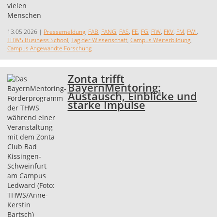
13.05.2026
|
Pressemeldung
,
FAB
,
FANG
,
FAS
,
FE
,
FG
,
FIW
,
FKV
,
FM
,
FWI
,
THWS Business School
,
Tag der Wissenschaft
,
Campus Weiterbildung
,
Campus Angewandte Forschung
Zonta trifft
BayernMentoring:
Austausch, Einblicke und
starke Impulse