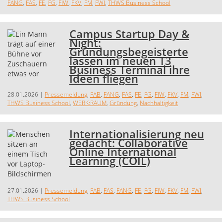
FANG
,
FAS
,
FE
,
FG
,
FIW
,
FKV
,
FM
,
FWI
,
THWS Business School
Campus Startup Day &
Night:
Gründungsbegeisterte
lassen im neuen T3
Business Terminal ihre
Ideen fliegen
28.01.2026
|
Pressemeldung
,
FAB
,
FANG
,
FAS
,
FE
,
FG
,
FIW
,
FKV
,
FM
,
FWI
,
THWS Business School
,
WERK:RAUM
,
Gründung
,
Nachhaltigkeit
Internationalisierung neu
gedacht: Collaborative
Online International
Learning (COIL)
27.01.2026
|
Pressemeldung
,
FAB
,
FAS
,
FANG
,
FE
,
FG
,
FIW
,
FKV
,
FM
,
FWI
,
THWS Business School