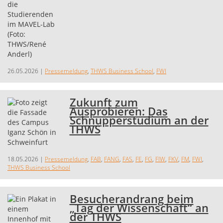
26.05.2026
|
Pressemeldung
,
THWS Business School
,
FWI
Zukunft zum
Ausprobieren: Das
Schnupperstudium an der
THWS
18.05.2026
|
Pressemeldung
,
FAB
,
FANG
,
FAS
,
FE
,
FG
,
FIW
,
FKV
,
FM
,
FWI
,
THWS Business School
Besucherandrang beim
„Tag der Wissenschaft“ an
der THWS