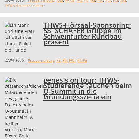
29.04.2026
|
Pressemeldung
,
FAB
,
FANG
,
FAS
,
FE
,
FG
,
FIW
,
FKV
,
FM
,
FWI
,
THWS Business School
THWS-Hörsaal-Sponsoring:
SSI SCHÄFER Gruppe im
Schweinfurter Rundbau
präsent
27.04.2026
|
Pressemeldung
,
FE
,
FM
,
FWI
,
FANG
genes!s on tour: THWS-
Studierende tauchen beim
Q-Summit in die
Gründungsszene ein