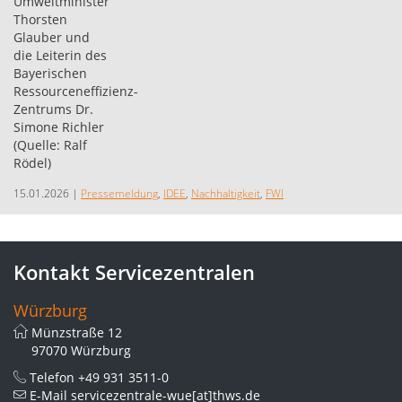
15.01.2026
|
Pressemeldung
,
IDEE
,
Nachhaltigkeit
,
FWI
Kontakt Servicezentralen
Würzburg
Münzstraße 12
97070 Würzburg
Telefon
+49 931 3511-0
E-Mail
servicezentrale-wue[at]thws.de