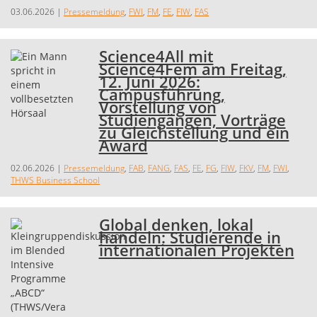
03.06.2026
|
Pressemeldung
,
FWI
,
FM
,
FE
,
FIW
,
FAS
Science4All mit
Science4Fem am Freitag,
12. Juni 2026:
Campusführung,
Vorstellung von
Studiengängen, Vorträge
zu Gleichstellung und ein
Award
02.06.2026
|
Pressemeldung
,
FAB
,
FANG
,
FAS
,
FE
,
FG
,
FIW
,
FKV
,
FM
,
FWI
,
THWS Business School
Global denken, lokal
handeln: Studierende in
internationalen Projekten