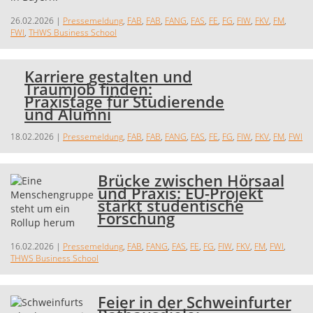
26.02.2026
|
Pressemeldung
,
FAB
,
FAB
,
FANG
,
FAS
,
FE
,
FG
,
FIW
,
FKV
,
FM
,
FWI
,
THWS Business School
Karriere gestalten und
Traumjob finden:
Praxistage für Studierende
und Alumni
18.02.2026
|
Pressemeldung
,
FAB
,
FAB
,
FANG
,
FAS
,
FE
,
FG
,
FIW
,
FKV
,
FM
,
FWI
Brücke zwischen Hörsaal
und Praxis: EU-Projekt
stärkt studentische
Forschung
16.02.2026
|
Pressemeldung
,
FAB
,
FANG
,
FAS
,
FE
,
FG
,
FIW
,
FKV
,
FM
,
FWI
,
THWS Business School
Feier in der Schweinfurter