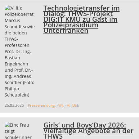
Technologietransfer im
Dialog: THWS-Projekt
DIG:IT KMU zu Gast im
Polizeipräsidium
Unterfranken
26.03.2026
|
Pressemeldung
,
FWI
,
FM
,
IDEE
Girls‘ und Boys‘Day 2026:
Vielfältige Angebote an der
THWS