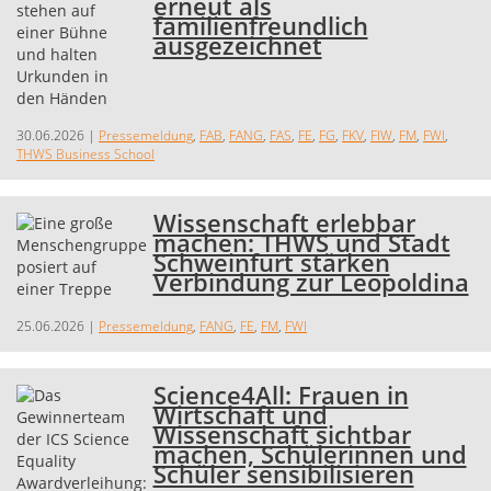
erneut als
familienfreundlich
ausgezeichnet
30.06.2026
|
Pressemeldung
,
FAB
,
FANG
,
FAS
,
FE
,
FG
,
FKV
,
FIW
,
FM
,
FWI
,
THWS Business School
Wissenschaft erlebbar
machen: THWS und Stadt
Schweinfurt stärken
Verbindung zur Leopoldina
25.06.2026
|
Pressemeldung
,
FANG
,
FE
,
FM
,
FWI
Science4All: Frauen in
Wirtschaft und
Wissenschaft sichtbar
machen, Schülerinnen und
Schüler sensibilisieren