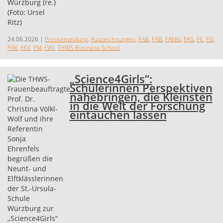
24.06.2026
|
Pressemeldung
,
Auszeichnungen
,
FAB
,
FAB
,
FANG
,
FAS
,
FE
,
FG
,
FIW
,
FKV
,
FM
,
FWI
,
THWS Business School
„Science4Girls“:
Schülerinnen Perspektiven
nahebringen, die Kleinsten
in die Welt der Forschung
eintauchen lassen