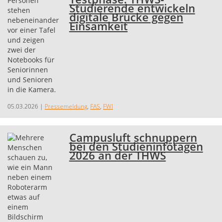
Studierende entwickeln
digitale Brücke gegen
Einsamkeit
05.03.2026
|
Pressemeldung
,
FAS
,
FWI
Campusluft schnuppern
bei den Studieninfotagen
2026 an der THWS