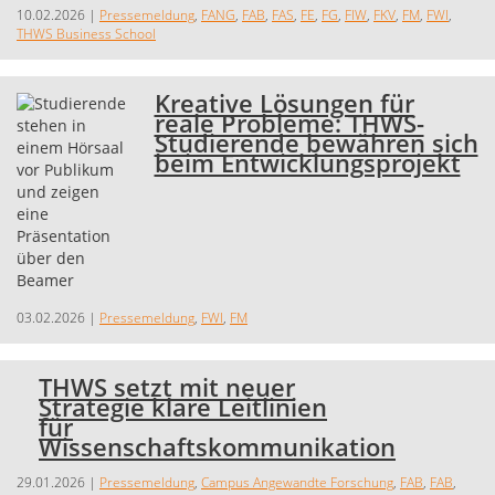
10.02.2026
|
Pressemeldung
,
FANG
,
FAB
,
FAS
,
FE
,
FG
,
FIW
,
FKV
,
FM
,
FWI
,
THWS Business School
Kreative Lösungen für
reale Probleme: THWS-
Studierende bewähren sich
beim Entwicklungsprojekt
03.02.2026
|
Pressemeldung
,
FWI
,
FM
THWS setzt mit neuer
Strategie klare Leitlinien
für
Wissenschaftskommunikation
29.01.2026
|
Pressemeldung
,
Campus Angewandte Forschung
,
FAB
,
FAB
,