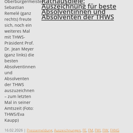
Rathausdiele:
Auszeichnung für beste
Absolventinnen und
Absolventen der THWS
16.02.2026
|
Pressemeldung
,
Auszeichnungen
,
FE
,
FM
,
FWI
,
FIW
,
FANG