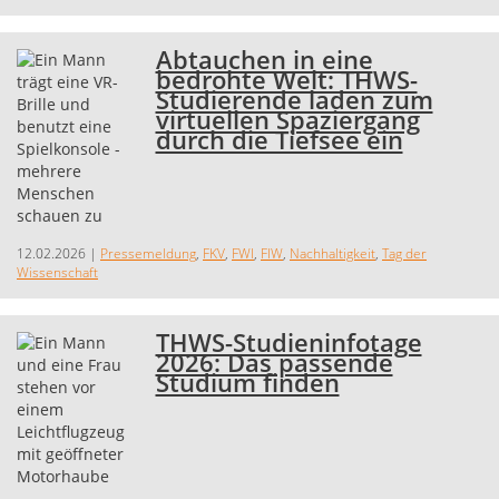
Abtauchen in eine
bedrohte Welt: THWS-
Studierende laden zum
virtuellen Spaziergang
durch die Tiefsee ein
12.02.2026
|
Pressemeldung
,
FKV
,
FWI
,
FIW
,
Nachhaltigkeit
,
Tag der
Wissenschaft
THWS-Studieninfotage
2026: Das passende
Studium finden