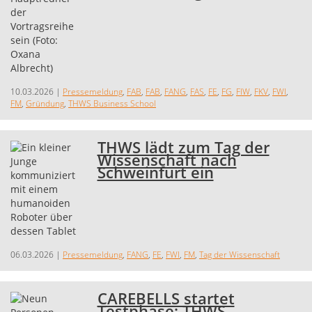
10.03.2026
|
Pressemeldung
,
FAB
,
FAB
,
FANG
,
FAS
,
FE
,
FG
,
FIW
,
FKV
,
FWI
,
FM
,
Gründung
,
THWS Business School
THWS lädt zum Tag der
Wissenschaft nach
Schweinfurt ein
06.03.2026
|
Pressemeldung
,
FANG
,
FE
,
FWI
,
FM
,
Tag der Wissenschaft
CAREBELLS startet
Testphase: THWS-