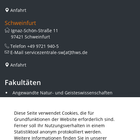
Anfahrt
Schweinfurt
Ignaz-Schön-Straße 11
97421 Schweinfurt
Telefon
+49 9721 940-5
E-Mail
servicezentrale-sw[at]thws.de
Anfahrt
Fakultäten
Angewandte Natur- und Geisteswissenschaften
Angewandte Sozialwissenschaften
Architektur und Bauingenieurwesen
Elektrotechnik
Diese Seite verwendet Cookies, die für
Gestaltung
Grundfunktionen der Website erforderlich sind.
Informatik und Wirtschaftsinformatik
Ferner soll Ihr Nutzungsverhalten in einem
Kunststofftechnik und Vermessung
Statistiktool anonym protokolliert werden.
Maschinenbau
Weitere Informationen finden Sie in unserer