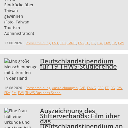
17.06.2026
|
Pressemeldung
,
FAB
,
FAB
,
FANG
,
FAS
,
FE
,
FG
,
FIW
,
FKV
,
FM
,
FWI
Deutschlandstipendium
für 19 THWS-Studierende
16.06.2026
|
Pressemeldung
,
Auszeichnungen
,
FAB
,
FANG
,
FAS
,
FE
,
FG
,
FIW
,
FKV
,
FM
,
FWI
,
THWS Business School
Auszeichnung des
Stifterverbands: Film über
das
Deutschlandstipendium an