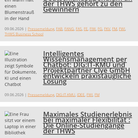
der THWS gehört zu den
Gewinnern
09.06.2026
|
Pressemeldung
,
FAB
,
FANG
,
FAS
,
FE
,
FIW
,
FG
,
FKV
,
FM
,
FWI
,
THWS Business School
Intelligentes
Wissensmanagement per
Chatbot: DIG:IT-KMU und
Projektpartner Clye GmbH
entwickeln praxistaugliche
Lösung
09.06.2026
|
Pressemeldung
,
DIG:IT-KMU
,
IDEE
,
FWI
,
FM
Maximales Studienerlebnis
bei maximaler Flexibilität :
Die Online-Studiengänge
der THWS