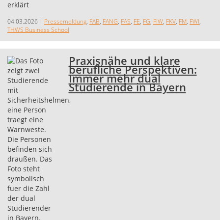
04.03.2026
|
Pressemeldung
,
FAB
,
FANG
,
FAS
,
FE
,
FG
,
FIW
,
FKV
,
FM
,
FWI
,
THWS Business School
Praxisnähe und klare
berufliche Perspektiven:
Immer mehr dual
Studierende in Bayern