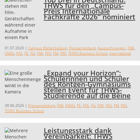
THWS für den „Campus-
Preis Internationale
Fachkräfte 2026“ nominiert
01.07.2026
|
Campus Weiterbildung
,
Pressemeldung
,
Auszeichnungen
,
FAB
,
FANG
,
FAS
,
FE
,
FG
,
FIW
,
FKV
,
FM
,
FWI
,
THWS Business School
,
International
„Expand your Horizon“:
Schülerinnen und Schüler
des Röntgen-Gymnasiums
stellen Event für THWS-
Studierende auf die Beine
30.06.2026
|
Pressemeldung
,
FAB
,
FANG
,
FE
,
FAS
,
FG
,
FIW
,
FKV
,
FM
,
FWI
,
THWS Business School
Leistungsstark dank
Vereinbarkeit: THWS