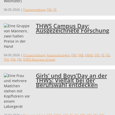
06.05.2026
|
Pressemeldung
,
FWI
,
FE
THWS Campus Day:
Ausgezeichnete Forschung
04.05.2026
|
Pressemeldung
,
Auszeichnungen
,
FWI
,
FAB
,
FANG
,
FAS
,
FE
,
FG
,
FKV
,
FIW
,
FM
,
THWS Business School
Girls‘ und Boys’Day an der
THWS: Vielfalt bei der
Berufswahl entdecken