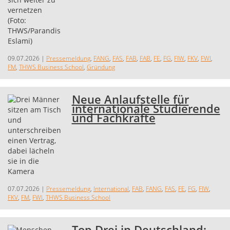
09.07.2026
|
Pressemeldung
,
FANG
,
FAS
,
FAB
,
FAB
,
FE
,
FG
,
FIW
,
FKV
,
FWI
,
FM
,
THWS Business School
,
Gründung
Neue Anlaufstelle für
internationale Studierende
und Fachkräfte
07.07.2026
|
Pressemeldung
,
International
,
FAB
,
FANG
,
FAS
,
FE
,
FG
,
FIW
,
FKV
,
FM
,
FWI
,
THWS Business School
Top Drei in Deutschland: