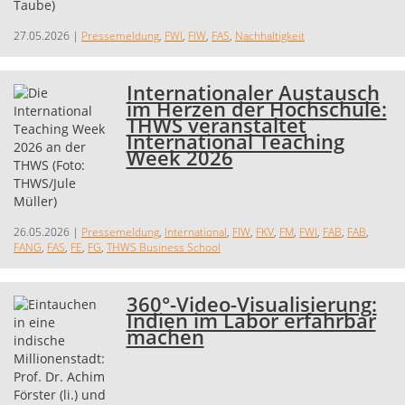
27.05.2026
|
Pressemeldung
,
FWI
,
FIW
,
FAS
,
Nachhaltigkeit
Internationaler Austausch
im Herzen der Hochschule:
THWS veranstaltet
International Teaching
Week 2026
26.05.2026
|
Pressemeldung
,
International
,
FIW
,
FKV
,
FM
,
FWI
,
FAB
,
FAB
,
FANG
,
FAS
,
FE
,
FG
,
THWS Business School
360°-Video-Visualisierung:
Indien im Labor erfahrbar
machen