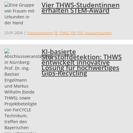
Vier THWS-Studentinnen
erhalten STEM-Award
23.01.2026
|
Pressemeldung
,
FE
,
FANG
,
FM
,
FWI
,
Auszeichnungen
KI-basierte
Störstoffdetektion: THWS
entwickelt innovative
Lösung für hochwertiges
Gips-Recycling