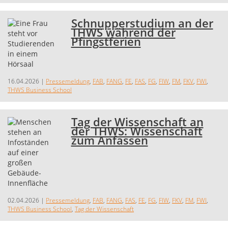
Schnupperstudium an der
THWS während der
Pfingstferien
16.04.2026
|
Pressemeldung
,
FAB
,
FANG
,
FE
,
FAS
,
FG
,
FIW
,
FM
,
FKV
,
FWI
,
THWS Business School
Tag der Wissenschaft an
der THWS: Wissenschaft
zum Anfassen
02.04.2026
|
Pressemeldung
,
FAB
,
FANG
,
FAS
,
FE
,
FG
,
FIW
,
FKV
,
FM
,
FWI
,
THWS Business School
,
Tag der Wissenschaft