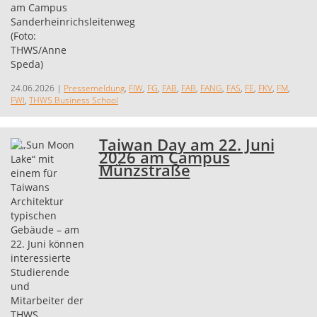
24.06.2026
|
Pressemeldung
,
FIW
,
FG
,
FAB
,
FAB
,
FANG
,
FAS
,
FE
,
FKV
,
FM
,
FWI
,
THWS Business School
Taiwan Day am 22. Juni
2026 am Campus
Münzstraße