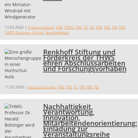
13.03.2026
|
Pressemeldung
,
FAB
,
FANG
,
FAS
,
FE
,
FG
,
FIW
,
FKV
,
FM
,
FWI
,
THWS Business School
,
Nachhaltigkeit
Renkhoff Stiftung und
Förderkreis der THWS
ehren Abschlussarbeiten
und Forschungsvorhaben
11.03.2026
|
Auszeichnungen
,
FAB
,
FIW
,
FE
,
FM
,
FWI
,
FG
Nachhaltigkeit,
Verantwortung,
Innovation,
Mitarbeitendenorientierung:
Einladung zur
Veranstaltungsreihe