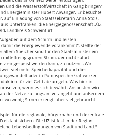
bauen, das Stromnetz weiter ertüchtigen,
en und die Wasserstoffwirtschaft in Gang bringen“,
 und Energieminister Hubert Aiwanger. Er besuchte
r, auf Einladung von Staatssekretärin Anna Stolz,
aus Unterfranken, die Energiegenossenschaft „ÜZ
eld, Landkreis Schweinfurt.
 Aufgaben auf dem Schirm und leisten
 damit die Energiewende vorankommt“, stellte der
or allem Speicher sind für den Staatsminister ein
 mittelfristig grünen Strom, der nicht sofort
etz eingespeist werden kann, zu nutzen. „Wir
weit viel mehr Speicherkapazität und dies
off umgewandelt oder in Pumpspeicherkraftwerken
duktion für viel Geld abzuregeln. Was hier in
s umsetzen, wenn es sich bewährt. Ansonsten wird
bau der Netze zu langsam vorangeht und außerdem
n, wo wenig Strom erzeugt, aber viel gebraucht
ispiel für die regionale, bürgernahe und dezentrale
eistaat sichern. Die ÜZ ist fest in der Region
leiche Lebensbedingungen von Stadt und Land."