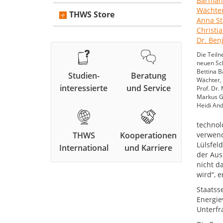
THWS Store
Die Teil
neuen Sch
Bettina B
Studien-
Beratung
Wächter, 
interessierte
und Service
Prof. Dr.
Markus Ge
Heidi And
technol
THWS
Kooperationen
verwend
Lülsfel
International
und Karriere
der Aus
nicht d
wird“, e
Staatss
Energie
Unterfr