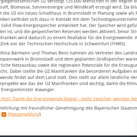
rgiegenossenschaft ÜZ versorgt 125.000 Menschen in der Region M
raft, Biomasse, Sonnenenergie und Windkraft erzeugt wird. Da bil
at die ÜZ ein neues Schalthaus in Brünnstadt in Planung sowie als 
nken befindet sich dazu in Kontakt mit dem Technologieunterne
 Solid Flow-Energiespeicher entwickelt hat. Der Speicher wird gef
en ist, und die gespeicherten Reserven werden aktiviert, bevor S
franken wird dadurch zu einem Reallabor für die Energiewende. Wis
. Zink von der Technischen Hochschule in Schweinfurt (THWS).
ttina Bärmann und Thomas Benz nahmen als Vertreter des Landrat
pannwerk in Brünnstadt und dem geplanten Großspeicher waren 
rliche Netzausbau sowie die regionalen Potenziale für die Erzeug
chs. Dabei stellte die ÜZ Mainfranken die besonderen Aufgaben ein
wende findet auf dem Land statt. Dies stellt vor allem ländliche 
erprojekte wie das der ÜZ Mainfranken sind wichtig, damit die Klim
 Energieminister Aiwanger.
 Post: Damit die Energiewende klappt - mehr Speicher, weniger N
entlichung mit freundlicher Genehmigung des Bayerischen Staatsmi
,
Pressemeldung
)