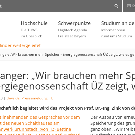
t
Ko
Hochschule
Schwerpunkte
Studium an d
Die THWS
Hightech Agenda
Informationen
im Überblick
Freistaat Bayern
rund ums Studium
nger: „Wir brauchen mehr Speicher - Energiegenossenschaft ÜZ zeigt, wie es ge
anger: „Wir brauchen mehr Sp
rgiegenossenschaft ÜZ zeigt, 
23 |
thws.de
,
Pressemeldung
,
FE
chaftlich begleitet wird das Projekt von Prof. Dr.-Ing. Zink vo
Der Ausbau von erneu
Speicherung des grün
ganz oben. „Wir treibe