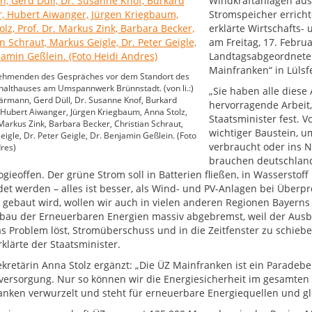
Windkraftanlagen aus
Stromspeicher erricht
erklärte Wirtschafts-
am Freitag, 17. Februa
Landtagsabgeordnete 
Mainfranken“ in Lülsf
nehmenden des Gespräches vor dem Standort des
althauses am Umspannwerk Brünnstadt. (von li.:)
„Sie haben alle diese
ärmann, Gerd Düll, Dr. Susanne Knof, Burkard
hervorragende Arbeit,
Hubert Aiwanger, Jürgen Kriegbaum, Anna Stolz,
Staatsminister fest. V
 Markus Zink, Barbara Becker, Christian Schraut,
wichtiger Baustein, um
igle, Dr. Peter Geigle, Dr. Benjamin Geßlein. (Foto
verbraucht oder ins N
res)
brauchen deutschland
ogieoffen. Der grüne Strom soll in Batterien fließen, in Wasserst
et werden – alles ist besser, als Wind- und PV-Anlagen bei Überpro
d gebaut wird, wollen wir auch in vielen anderen Regionen Bayern
bau der Erneuerbaren Energien massiv abgebremst, weil der Aus
as Problem löst, Stromüberschuss und in die Zeitfenster zu schiebe
rklärte der Staatsminister.
ekretärin Anna Stolz ergänzt: „Die ÜZ Mainfranken ist ein Paradebe
versorgung. Nur so können wir die Energiesicherheit im gesamten Fr
anken verwurzelt und steht für erneuerbare Energiequellen und g