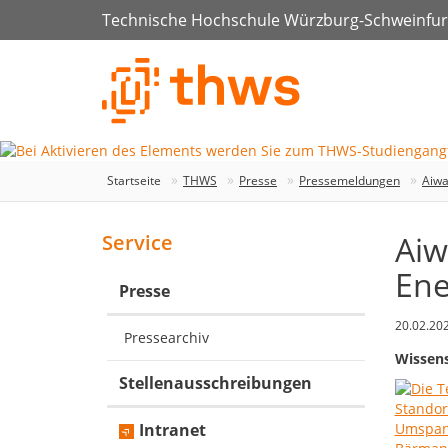
Technische Hochschule Würzburg-Schweinfur
Startseite
THWS
Presse
Pressemeldungen
Aiwa
Aiw
Service
Ene
Presse
20.02.20
Pressearchiv
Wissens
Stellenausschreibungen
Intranet