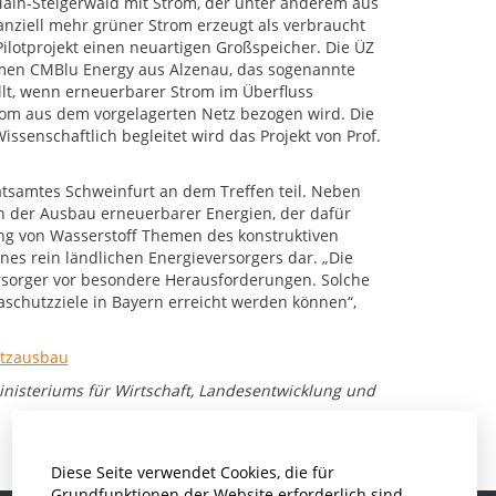
ain-Steigerwald mit Strom, der unter anderem aus
anziell mehr grüner Strom erzeugt als verbraucht
Pilotprojekt einen neuartigen Großspeicher. Die ÜZ
hmen CMBlu Energy aus Alzenau, das sogenannte
üllt, wenn erneuerbarer Strom im Überfluss
trom aus dem vorgelagerten Netz bezogen wird. Die
senschaftlich begleitet wird das Projekt von Prof.
samtes Schweinfurt an dem Treffen teil. Neben
der Ausbau erneuerbarer Energien, der dafür
ung von Wasserstoff Themen des konstruktiven
es rein ländlichen Energieversorgers dar. „Die
Versorger vor besondere Herausforderungen. Solche
aschutzziele in Bayern erreicht werden können“,
etzausbau
nisteriums für Wirtschaft, Landesentwicklung und
Diese Seite verwendet Cookies, die für
Grundfunktionen der Website erforderlich sind.