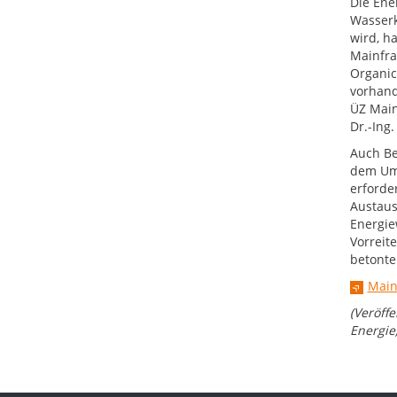
Die Ene
Wasserk
wird, h
Mainfra
Organic
vorhand
ÜZ Main
Dr.-Ing
Auch Be
dem Ums
erforde
Austaus
Energie
Vorreit
betonte
Main
(Veröff
Energie