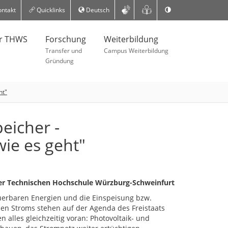
ntakt
Quicklinks
Deutsch
er THWS
Forschung
Weiterbildung
Transfer und
Campus Weiterbildung
Gründung
ht"
eicher -
wie es geht"
n der Technischen Hochschule Würzburg-Schweinfurt
erbaren Energien und die Einspeisung bzw.
en Stroms stehen auf der Agenda des Freistaats
n alles gleichzeitig voran: Photovoltaik- und