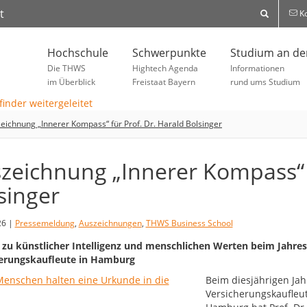
t
Ko
Hochschule
Schwerpunkte
Studium an d
Die THWS
Hightech Agenda
Informationen
im Überblick
Freistaat Bayern
rund ums Studium
eichnung „Innerer Kompass“ für Prof. Dr. Harald Bolsinger
zeichnung „Innerer Kompass“ f
singer
26 |
Pressemeldung
,
Auszeichnungen
,
THWS Business School
 zu künstlicher Intelligenz und menschlichen Werten beim Jahres
erungskaufleute in Hamburg
Beim diesjährigen Jah
Versicherungskaufleu