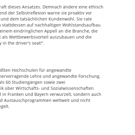
kraft dieses Ansatzes. Demnach ändere eine ethisch
d der Selbstreflexion warne sie proaktiv vor
g und dem tatsächlichen Kundenwohl. Sie rate
h stattdessen auf nachhaltigen Wohlstandsaufbau
 einem eindringlichen Appell an die Branche, die
t als Wettbewerbsvorteil auszubauen und die
n the driver's seat!“.
rößten Hochschulen für angewandte
r hervorragende Lehre und angewandte Forschung.
als 60 Studiengängen sowie zwei
k über Wirtschafts- und Sozialwissenschaften
al in Franken und Bayern verwurzelt, sondern auch
 und Austauschprogrammen weltweit und nicht
gelt.