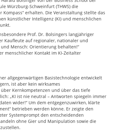
 Harald Bolsinger von der Business School der
le Würzburg-Schweinfurt (THWS) die
 Kompass“ erhalten. Die Veranstaltung stellte das
n künstlicher Intelligenz (KI) und menschlichen
unkt.
besondere Prof. Dr. Bolsingers langjähriger
 Kaufleute auf regionaler, nationaler und
I und Mensch: Orientierung behalten!“
r menschlicher Kontakt im KI-Zeitalter
einer allgegenwärtigen Basistechnologie entwickelt
gern, ist aber kein wirksames
t über Kernkompetenzen und über das tiefe
ch: „KI ist nie neutral – Antworten spiegeln immer
daten wider!“ Um dem entgegenzuwirken, klärte
ament“ betrieben werden könne. Er zeigte den
lteter Systemprompt den entscheidenden
andeln ohne Gier und Manipulation sowie die
zustellen.