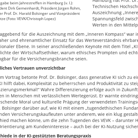
Hamburg hat Prof. Dr.
gabe beim Jahrestreffen in Hamburg (v. l.):
Technischen Hochschu
dent Dirk Gemeinhardt, Präsident Jürgen Rohm,
Auszeichnung „Innerer
er Prof. Dr. Harald Bolsinger und Vizepräsident
Spannungsfeld zwische
tze (Foto: VEVK/Christoph Lopez)
Werten in den Mittelp
aggebend für die Auszeichnung mit dem „Inneren Kompass“ war ins
aher und ehrenamtlicher Einsatz für das Werteverständnis ehrbarer
tionaler Ebene. In seiner anschließenden Keynote mit dem Titel „K
lichte der Wirtschaftsethiker, warum ethisches Prompten und echte
gbar für die Versicherungsbranche seien.
iches Vertrauen unverzichtbar
em Vortrag betonte Prof. Dr. Bolsinger, dass generative KI sich zu 
I hilft dabei, Komplexität zu beherrschen und Produktivität zu stei
nzierungsmerkmal!“ Wahre Differenzierung erfolge auch in Zukunf
en in Menschen mit verlässlichem Wertegerüst. Er warnte eindringli
rschende Moral und kulturelle Prägung der verwendeten Trainings
r. Bolsinger darüber auf, wie KI mit einem „tugendethischen Fund
den Versicherungskaufleuten unter anderem, wie ein klug gesta
hied machen könne, um die zehn Tugenden des VEVK – darunter H
 Orientierung am Kundeninteresse – auch bei der KI-Nutzung sicher
hiede in der KI-gestützten Beratungspraxis