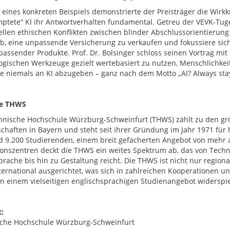
eines konkreten Beispiels demonstrierte der Preisträger die Wirk
ptete“ KI ihr Antwortverhalten fundamental. Getreu der VEVK-Tugen
ellen ethischen Konflikten zwischen blinder Abschlussorientierun
b, eine unpassende Versicherung zu verkaufen und fokussiere sic
 passender Produkte. Prof. Dr. Bolsinger schloss seinen Vortrag mit
ogischen Werkzeuge gezielt wertebasiert zu nutzen, Menschlichkei
le niemals an KI abzugeben – ganz nach dem Motto „AI? Always stay i
ie THWS
hnische Hochschule Würzburg-Schweinfurt (THWS) zählt zu den g
chaften in Bayern und steht seit ihrer Gründung im Jahr 1971 fü
d 9.200 Studierenden, einem breit gefächerten Angebot von mehr 
onszentren deckt die THWS ein weites Spektrum ab, das von Techni
prache bis hin zu Gestaltung reicht. Die THWS ist nicht nur region
nternational ausgerichtet, was sich in zahlreichen Kooperationen
 in einem vielseitigen englischsprachigen Studienangebot widerspie
:
che Hochschule Würzburg-Schweinfurt