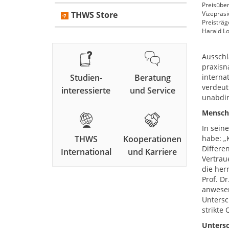
Preisüber
THWS Store
Vizepräsi
Preisträg
Harald Lo
Ausschl
praxisn
Studien-
Beratung
interna
verdeut
interessierte
und Service
unabdin
Menschl
In sein
THWS
Kooperationen
habe: „K
Differe
International
und Karriere
Vertrau
die her
Prof. D
anwesen
Untersc
strikte
Untersc