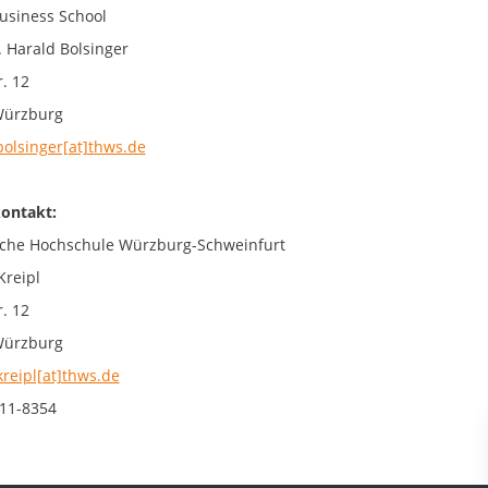
siness School
. Harald Bolsinger
. 12
Würzburg
bolsinger[at]thws.de
ontakt:
che Hochschule Würzburg-Schweinfurt
Kreipl
. 12
Würzburg
kreipl[at]thws.de
11-8354