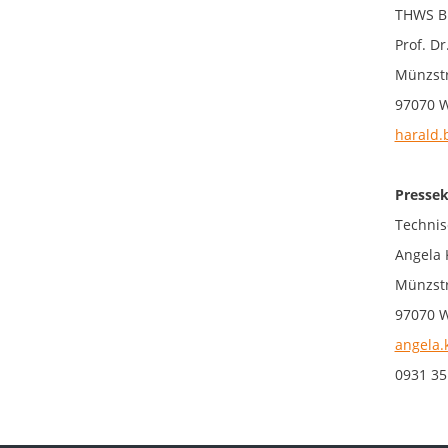
THWS Bu
Prof. Dr
Münzstr
97070 
harald.
Pressek
Technis
Angela 
Münzstr
97070 
angela.
0931 35