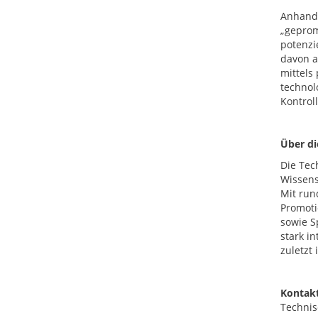
Anhand 
„geprom
potenzi
davon a
mittels
technol
Kontrol
Über d
Die Tec
Wissens
Mit run
Promoti
sowie S
stark i
zuletzt
Kontakt
Technis