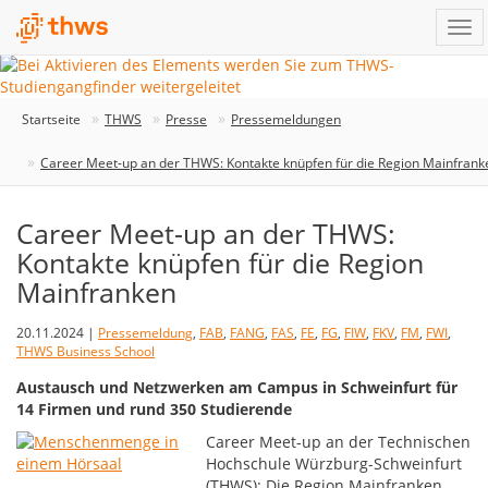
Startseite
THWS
Presse
Pressemeldungen
Career Meet-up an der THWS: Kontakte knüpfen für die Region Mainfrank
Career Meet-up an der THWS:
Kontakte knüpfen für die Region
Mainfranken
20.11.2024 |
Pressemeldung
,
FAB
,
FANG
,
FAS
,
FE
,
FG
,
FIW
,
FKV
,
FM
,
FWI
,
THWS Business School
Austausch und Netzwerken am Campus in Schweinfurt für
14 Firmen und rund 350 Studierende
Career Meet-up an der Technischen
Hochschule Würzburg-Schweinfurt
(THWS): Die Region Mainfranken