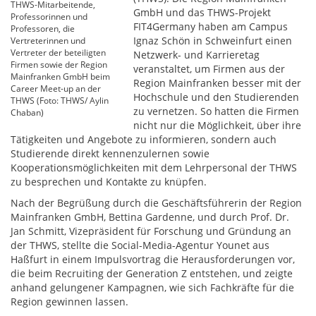
THWS-Mitarbeitende,
GmbH und das THWS-Projekt
Professorinnen und
FIT4Germany haben am Campus
Professoren, die
Ignaz Schön in Schweinfurt einen
Vertreterinnen und
Vertreter der beteiligten
Netzwerk- und Karrieretag
Firmen sowie der Region
veranstaltet, um Firmen aus der
Mainfranken GmbH beim
Region Mainfranken besser mit der
Career Meet-up an der
Hochschule und den Studierenden
THWS (Foto: THWS/ Aylin
zu vernetzen. So hatten die Firmen
Chaban)
nicht nur die Möglichkeit, über ihre
Tätigkeiten und Angebote zu informieren, sondern auch
Studierende direkt kennenzulernen sowie
Kooperationsmöglichkeiten mit dem Lehrpersonal der THWS
zu besprechen und Kontakte zu knüpfen.
Nach der Begrüßung durch die Geschäftsführerin der Region
Mainfranken GmbH, Bettina Gardenne, und durch Prof. Dr.
Jan Schmitt, Vizepräsident für Forschung und Gründung an
der THWS, stellte die Social-Media-Agentur Younet aus
Haßfurt in einem Impulsvortrag die Herausforderungen vor,
die beim Recruiting der Generation Z entstehen, und zeigte
anhand gelungener Kampagnen, wie sich Fachkräfte für die
Region gewinnen lassen.