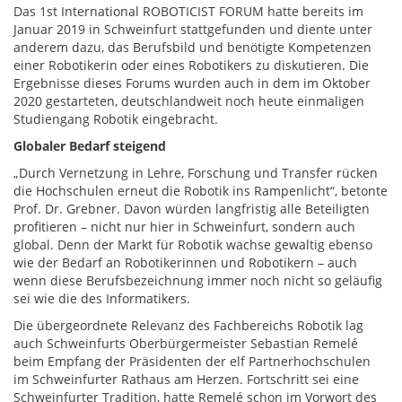
Das 1st International ROBOTICIST FORUM hatte bereits im
Januar 2019 in Schweinfurt stattgefunden und diente unter
anderem dazu, das Berufsbild und benötigte Kompetenzen
einer Robotikerin oder eines Robotikers zu diskutieren. Die
Ergebnisse dieses Forums wurden auch in dem im Oktober
2020 gestarteten, deutschlandweit noch heute einmaligen
Studiengang Robotik eingebracht.
Globaler Bedarf steigend
„Durch Vernetzung in Lehre, Forschung und Transfer rücken
die Hochschulen erneut die Robotik ins Rampenlicht“, betonte
Prof. Dr. Grebner. Davon würden langfristig alle Beteiligten
profitieren – nicht nur hier in Schweinfurt, sondern auch
global. Denn der Markt für Robotik wachse gewaltig ebenso
wie der Bedarf an Robotikerinnen und Robotikern – auch
wenn diese Berufsbezeichnung immer noch nicht so geläufig
sei wie die des Informatikers.
Die übergeordnete Relevanz des Fachbereichs Robotik lag
auch Schweinfurts Oberbürgermeister Sebastian Remelé
beim Empfang der Präsidenten der elf Partnerhochschulen
im Schweinfurter Rathaus am Herzen. Fortschritt sei eine
Schweinfurter Tradition, hatte Remelé schon im Vorwort des