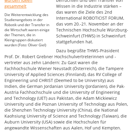
befruchten und den Transfer von
Wissen in die Industrie stärken –
das waren die Ziele des 2nd
Die Weiterentwicklung des
International ROBOTICIST FORUM,
Studienangebots in der
das vom 20.-21. November an der
Robotik und der Transfer in
Technischen Hochschule Würzburg-
die Wirtschaft waren einige
der Themen, die in
Schweinfurt (THWS) in Schweinfurt
Kleingruppen diskutiert
stattgefunden hat.
wurden (Foto: Oliver Giel)
Dazu begrüßte THWS-Präsident
Prof. Dr. Robert Grebner Hochschulvertreterinnen und -
vertreter aus zehn Ländern: Zu Gast waren die
Fachhochschule Wiener Neustadt (Österreich), die Tampere
University of Applied Sciences (Finnland), das RV College of
Engineering und CHRIST (Deemed to be University) aus
Indien, die German Jordanian University (Jordanien), die Pak-
Austria Fachhochschule und die University of Engineering
and Technology (UET) aus Pakistan, die Adam Mickiewicz
University und die Poznan University of Technology aus Polen,
die Shenzhen Technology University (China), die National
Kaohsiung University of Science and Technology (Taiwan), die
Auburn University (USA) sowie die Hochschulen für
angewandte Wissenschaften aus Aalen, Hof und Kempten.