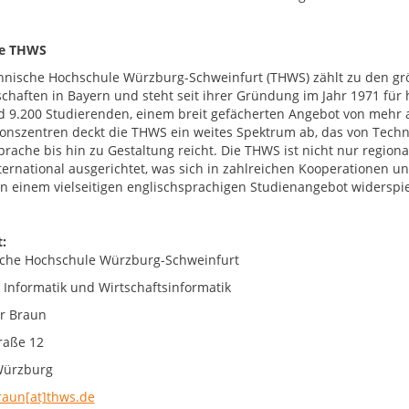
ie THWS
hnische Hochschule Würzburg-Schweinfurt (THWS) zählt zu den g
chaften in Bayern und steht seit ihrer Gründung im Jahr 1971 fü
d 9.200 Studierenden, einem breit gefächerten Angebot von mehr 
onszentren deckt die THWS ein weites Spektrum ab, das von Techni
prache bis hin zu Gestaltung reicht. Die THWS ist nicht nur region
nternational ausgerichtet, was sich in zahlreichen Kooperationen
 in einem vielseitigen englischsprachigen Studienangebot widerspie
:
che Hochschule Würzburg-Schweinfurt
t Informatik und Wirtschaftsinformatik
er Braun
raße 12
Würzburg
raun[at]thws.de