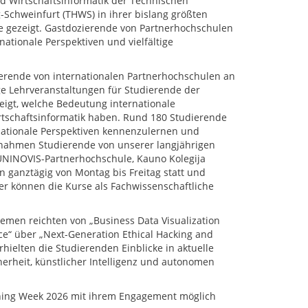
nd Wirtschaftsinformatik der Technischen
Schweinfurt (THWS) in ihrer bislang größten
e gezeigt. Gastdozierende von Partnerhochschulen
ationale Perspektiven und vielfältige
rende von internationalen Partnerhochschulen an
e Lehrveranstaltungen für Studierende der
eigt, welche Bedeutung internationale
irtschaftsinformatik haben. Rund 180 Studierende
nationale Perspektiven kennenzulernen und
 nahmen Studierende von unserer langjährigen
 UNINOVIS-Partnerhochschule, Kauno Kolegija
 ganztägig von Montag bis Freitag statt und
r können die Kurse als Fachwissenschaftliche
emen reichten von „Business Data Visualization
e“ über „Next-Generation Ethical Hacking and
hielten die Studierenden Einblicke in aktuelle
herheit, künstlicher Intelligenz und autonomen
aching Week 2026 mit ihrem Engagement möglich