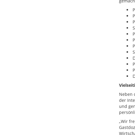
gemach
P
P
P
S
P
P
P
S
D
P
P
D
Vielse
Neben d
der Int
und gem
persönl
„Wir fr
Gastdoz
Wirtsch