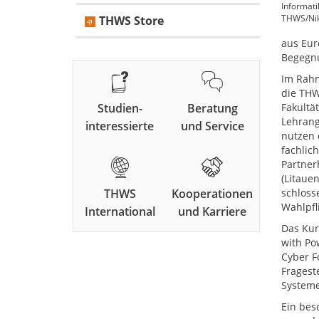
Informati
THWS/Ni
THWS Store
aus Eur
Begegn
Im Rahm
die THW
Studien-
Beratung
Fakultä
Lehrang
interessierte
und Service
nutzen 
fachlic
Partner
(Litaue
THWS
Kooperationen
schloss
Wahlpfl
International
und Karriere
Das Kur
with Po
Cyber F
Fragest
System
Ein bes