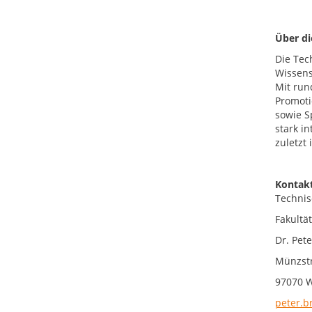
Über d
Die Tec
Wissens
Mit run
Promoti
sowie S
stark i
zuletzt
Kontakt
Technis
Fakultä
Dr. Pet
Münzst
97070 
peter.b