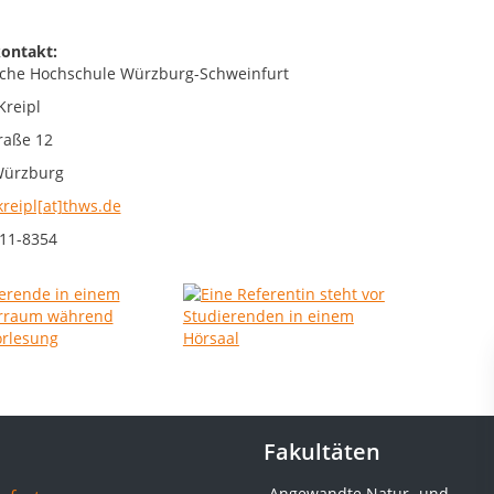
ontakt:
che Hochschule Würzburg-Schweinfurt
Kreipl
raße 12
Würzburg
kreipl[at]thws.de
11-8354
Fakultäten
Angewandte Natur- und