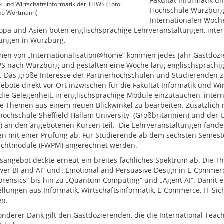
Fakultät Informatik u
k und Wirtschaftsinformatik der THWS (Foto:
Hochschule Würzburg-
ko Wörtmann)
Internationalen Woch
opa und Asien boten englischsprachige Lehrveranstaltungen, intern
ungen in Würzburg.
en von „Internationalisation@home“ kommen jedes Jahr Gastdozie
S nach Würzburg und gestalten eine Woche lang englischsprachig
t. Das große Interesse der Partnerhochschulen und Studierenden z
ebote direkt vor Ort inzwischen für die Fakultät Informatik und W
die Gelegenheit, in englischsprachige Module einzutauchen, inter
he Themen aus einem neuen Blickwinkel zu bearbeiten. Zusätzlich
hochschule Sheffield Hallam University (Großbritannien) und der
n) an den angebotenen Kursen teil. Die Lehrveranstaltungen fanden
en mit einer Prüfung ab. Für Studierende ab dem sechsten Semeste
ichtmodule (FWPM) angerechnet werden.
sangebot deckte erneut ein breites fachliches Spektrum ab. Die Th
wer BI and AI“ und „Emotional and Persuasive Design in E-Commerc
orensics“ bis hin zu „Quantum Computing“ und „Agent AI“. Damit er
ellungen aus Informatik, Wirtschaftsinformatik, E-Commerce, IT-Sic
en.
onderer Dank gilt den Gastdozierenden, die die International Te