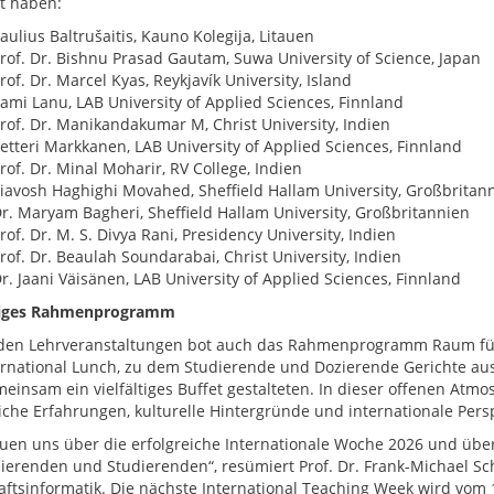
t haben:
aulius Baltrušaitis, Kauno Kolegija, Litauen
rof. Dr. Bishnu Prasad Gautam, Suwa University of Science, Japan
rof. Dr. Marcel Kyas, Reykjavík University, Island
ami Lanu, LAB University of Applied Sciences, Finnland
rof. Dr. Manikandakumar M, Christ University, Indien
etteri Markkanen, LAB University of Applied Sciences, Finnland
rof. Dr. Minal Moharir, RV College, Indien
iavosh Haghighi Movahed, Sheffield Hallam University, Großbritan
r. Maryam Bagheri, Sheffield Hallam University, Großbritannien
rof. Dr. M. S. Divya Rani, Presidency University, Indien
rof. Dr. Beaulah Soundarabai, Christ University, Indien
r. Jaani Väisänen, LAB University of Applied Sciences, Finnland
itiges Rahmenprogramm
en Lehrveranstaltungen bot auch das Rahmenprogramm Raum fü
ernational Lunch, zu dem Studierende und Dozierende Gerichte a
einsam ein vielfältiges Buffet gestalteten. In dieser offenen A
iche Erfahrungen, kulturelle Hintergründe und internationale Persp
euen uns über die erfolgreiche Internationale Woche 2026 und übe
ierenden und Studierenden“, resümiert Prof. Dr. Frank-Michael Sch
aftsinformatik. Die nächste International Teaching Week wird vom 1