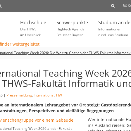
t
Ko
Hochschule
Schwerpunkte
Studium an d
Die THWS
Hightech Agenda
Informationen
im Überblick
Freistaat Bayern
rund ums Studium
rnational Teaching Week 2026: Die Welt zu Gast an der THWS-Fakultät Informatik
ernational Teaching Week 2026
 THWS-Fakultät Informatik und
26 |
Pressemeldung
,
International
,
FIW
se an internationalem Lehrangebot vor Ort steigt: Gastdozieren
anstaltungen, Perspektiven und vielfältige Begegnungen
Wer internationale H
ins Ausland reisen: G
national Teaching Week 2026 an der Fakultät