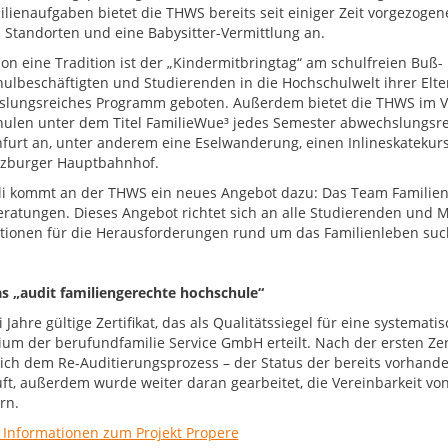
ilienaufgaben bietet die THWS bereits seit einiger Zeit vorgezoge
n Standorten und eine Babysitter-Vermittlung an.
hon eine Tradition ist der „Kindermitbringtag“ am schulfreien Buß
ulbeschäftigten und Studierenden in die Hochschulwelt ihrer El
lungsreiches Programm geboten. Außerdem bietet die THWS im 
ulen unter dem Titel FamilieWue³ jedes Semester abwechslungsre
furt an, unter anderem eine Eselwanderung, einen Inlineskateku
zburger Hauptbahnhof.
uli kommt an der THWS ein neues Angebot dazu: Das Team Familiens
eratungen. Dieses Angebot richtet sich an alle Studierenden und 
tionen für die Herausforderungen rund um das Familienleben suc
s „audit familiengerechte hochschule“
 Jahre gültige Zertifikat, das als Qualitätssiegel für eine systemati
ium der berufundfamilie Service GmbH erteilt. Nach der ersten Zert
eich dem Re-Auditierungsprozess – der Status der bereits vorha
ft, außerdem wurde weiter daran gearbeitet, die Vereinbarkeit von 
rn.
 Informationen zum Projekt Propere