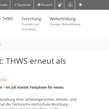
ntakt
Quicklinks
Deutsch
er THWS
Forschung
Weiterbildung
Transfer und
Campus Weiterbildung
Gründung
t
t: THWS erneut als
chool
 – im Juli startet Testphase für neues
Gestaltung ihrer familiengerechten Arbeits- und
hat die Technische Hochschule Würzburg-