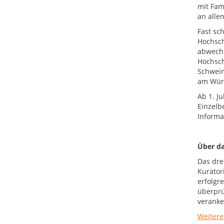
mit Fam
an alle
Fast sc
Hochsch
abwechs
Hochsch
Schwein
am Wür
Ab 1. J
Einzelb
Informa
Über da
Das drei
Kurator
erfolgr
überprü
veranke
Weitere