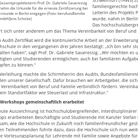
Schweinfurt (THWS) zu
esamtprojektleiterin Prof. Dr. Gabriele Saueressig
familiengerechte hochs
.) nahm die Urkunde für die erneute Zertifizierung bei
Leiterin des Projekts
erstunde in Berlin entgegen (Foto: berufundfamilie
wurde, nahm in Berlin
GmbH/Jens Schicke)
Das hochschulübergre
 sich unter anderem um das Thema Vereinbarkeit von Beruf und F
 Audit-Zertifikat wird die kontinuierliche Arbeit an der Erweite
hschule in den vergangenen drei Jahren bestätigt: „Ich bin sehr sto
alten haben“, sagt Prof. Dr. Gabriele Saueressig. „Wir möchten es
tigten und Studierenden ermöglichen, auch bei familiären Aufgaben
pfen zu können.“
 Verleihung machte die Schirmherrin des Audits, Bundesfamilienmini
len unserer Gesellschaft. Dafür brauchen wir Arbeitgeber, die sich
 Vereinbarkeit von Beruf und Familie verbindlich fördern. Vereinba
ein Standortfaktor wie Steuerlast und Infrastruktur.“
n Workshops gemeinschaftlich erarbeitet
eute Auszeichnung ist hochschulübergreifender, interdisziplinärer
ps erarbeiteten Beschäftigte und Studierende mit Kanzler Stefan 
am, wie die Hochschule in Zukunft noch familienfreundlicher gest
en Teilnehmenden führte dazu, dass die Hochschule sich nun weiter
ere Vorlesungsplanung für Lehrende mit Familie sowie Angebote für