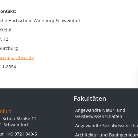
ontakt:
che Hochschule Würzburg-Schweinfurt
Kreipl
. 12
Würzburg
kreipl[at]thws.de
11-8354
Fakultäten
Angewandte Natur- und
nfurt
Geisteswissenschaften
z-Schön-Straße 11
1 Schweinfurt
Angewandte Sozialwissenscha
fon
+49 9721 940-5
Architektur und Bauingenieu