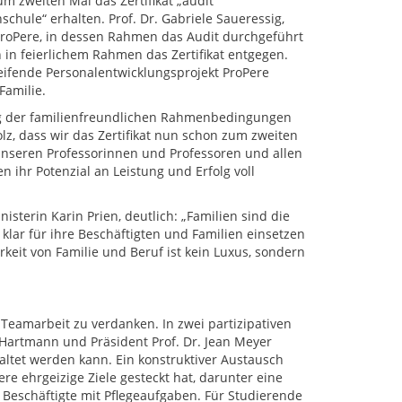
m zweiten Mal das Zertifikat „audit
chule“ erhalten. Prof. Dr. Gabriele Saueressig,
 ProPere, in dessen Rahmen das Audit durchgeführt
 in feierlichem Rahmen das Zertifikat entgegen.
ifende Personalentwicklungsprojekt ProPere
amilie.
rung der familienfreundlichen Rahmenbedingungen
lz, dass wir das Zertifikat nun schon zum zweiten
 unseren Professorinnen und Professoren und allen
 ihr Potenzial an Leistung und Erfolg voll
sterin Karin Prien, deutlich: „Familien sind die
 klar für ihre Beschäftigten und Familien einsetzen
rkeit von Familie und Beruf ist kein Luxus, sondern
 Teamarbeit zu verdanken. In zwei partizipativen
Hartmann und Präsident Prof. Dr. Jean Meyer
altet werden kann. Ein konstruktiver Austausch
e ehrgeizige Ziele gesteckt hat, darunter eine
 Beschäftigte mit Pflegeaufgaben. Für Studierende