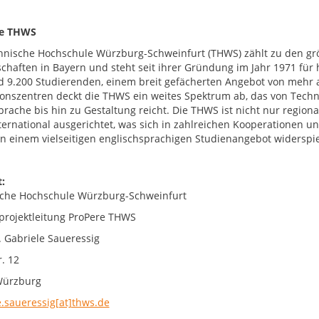
ie THWS
hnische Hochschule Würzburg-Schweinfurt (THWS) zählt zu den g
chaften in Bayern und steht seit ihrer Gründung im Jahr 1971 fü
d 9.200 Studierenden, einem breit gefächerten Angebot von mehr 
onszentren deckt die THWS ein weites Spektrum ab, das von Techni
prache bis hin zu Gestaltung reicht. Die THWS ist nicht nur region
nternational ausgerichtet, was sich in zahlreichen Kooperationen
 in einem vielseitigen englischsprachigen Studienangebot widerspie
:
che Hochschule Würzburg-Schweinfurt
rojektleitung ProPere THWS
. Gabriele Saueressig
. 12
Würzburg
e.saueressig[at]thws.de