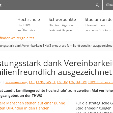
t
Ko
Hochschule
Schwerpunkte
Studium an d
Die THWS
Hightech Agenda
Informationen
im Überblick
Freistaat Bayern
rund ums Studium
tungsstark dank Vereinbarkeit: THWS erneut als familienfreundlich ausgezeichne
stungsstark dank Vereinbarkei
ilienfreundlich ausgezeichnet
26 |
Pressemeldung
,
FAB
,
FANG
,
FAS
,
FE
,
FG
,
FKV
,
FIW
,
FM
,
FWI
,
THWS Business S
kat „audit familiengerechte hochschule“ zum zweiten Mal verliehen
ngsangebot an der THWS
Für die strategische 
Studienbedingungen 