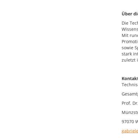
Über d
Die Tec
Wissens
Mit run
Promoti
sowie S
stark i
zuletzt
Kontakt
Technis
Gesamtp
Prof. Dr
Münzstr
97070 
gabriel