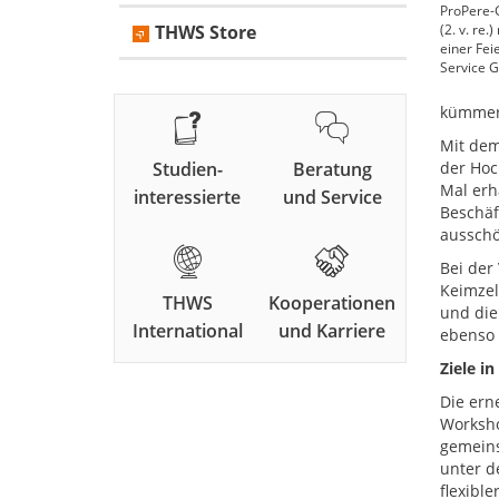
ProPere-G
THWS Store
(2. v. re
einer Fei
Service 
kümmert
Mit dem
Studien-
Beratung
der Hoc
Mal erh
interessierte
und Service
Beschäf
ausschö
Bei der
Keimzel
THWS
Kooperationen
und die
International
und Karriere
ebenso 
Ziele i
Die ern
Worksho
gemeins
unter d
flexibl