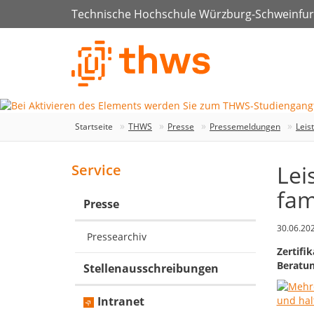
Technische Hochschule Würzburg-Schweinfur
Startseite
THWS
Presse
Pressemeldungen
Leis
Lei
Service
fam
Presse
30.06.20
Pressearchiv
Zertifi
Beratu
Stellenausschreibungen
Intranet