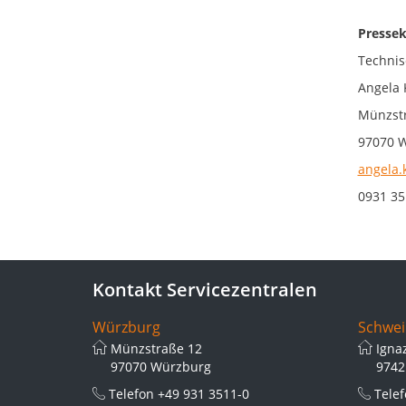
Pressek
Technis
Angela 
Münzstr
97070 
angela.
0931 35
Kontakt Servicezentralen
Würzburg
Schwei
Münzstraße 12
Igna
97070 Würzburg
9742
Telefon
+49 931 3511-0
Tele