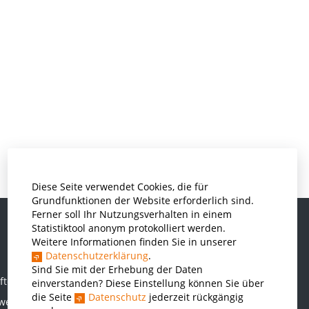
Diese Seite verwendet Cookies, die für
Grundfunktionen der Website erforderlich sind.
Ferner soll Ihr Nutzungsverhalten in einem
Statistiktool anonym protokolliert werden.
Weitere Informationen finden Sie in unserer
Informatik und Wirtschaftsinformatik
Datenschutzerklärung
.
Kunststofftechnik und Vermessung
Sind Sie mit der Erhebung der Daten
ften
einverstanden? Diese Einstellung können Sie über
Maschinenbau
die Seite
Datenschutz
jederzeit rückgängig
rwesen
THWS Business School