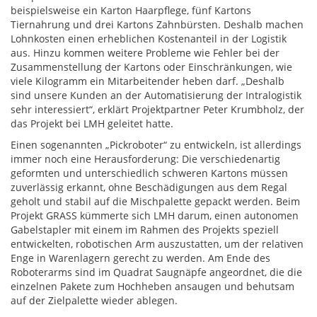
beispielsweise ein Karton Haarpflege, fünf Kartons
Tiernahrung und drei Kartons Zahnbürsten. Deshalb machen
Lohnkosten einen erheblichen Kostenanteil in der Logistik
aus. Hinzu kommen weitere Probleme wie Fehler bei der
Zusammenstellung der Kartons oder Einschränkungen, wie
viele Kilogramm ein Mitarbeitender heben darf. „Deshalb
sind unsere Kunden an der Automatisierung der Intralogistik
sehr interessiert“, erklärt Projektpartner Peter Krumbholz, der
das Projekt bei LMH geleitet hatte.
Einen sogenannten „Pickroboter“ zu entwickeln, ist allerdings
immer noch eine Herausforderung: Die verschiedenartig
geformten und unterschiedlich schweren Kartons müssen
zuverlässig erkannt, ohne Beschädigungen aus dem Regal
geholt und stabil auf die Mischpalette gepackt werden. Beim
Projekt GRASS kümmerte sich LMH darum, einen autonomen
Gabelstapler mit einem im Rahmen des Projekts speziell
entwickelten, robotischen Arm auszustatten, um der relativen
Enge in Warenlagern gerecht zu werden. Am Ende des
Roboterarms sind im Quadrat Saugnäpfe angeordnet, die die
einzelnen Pakete zum Hochheben ansaugen und behutsam
auf der Zielpalette wieder ablegen.