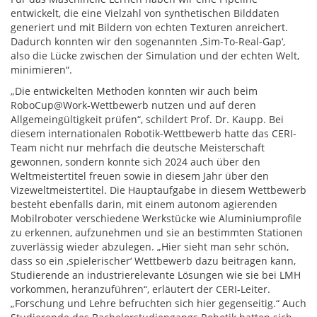
entwickelt, die eine Vielzahl von synthetischen Bilddaten
generiert und mit Bildern von echten Texturen anreichert.
Dadurch konnten wir den sogenannten ,Sim-To-Real-Gap‘,
also die Lücke zwischen der Simulation und der echten Welt,
minimieren“.
„Die entwickelten Methoden konnten wir auch beim
RoboCup@Work-Wettbewerb nutzen und auf deren
Allgemeingültigkeit prüfen“, schildert Prof. Dr. Kaupp. Bei
diesem internationalen Robotik-Wettbewerb hatte das CERI-
Team nicht nur mehrfach die deutsche Meisterschaft
gewonnen, sondern konnte sich 2024 auch über den
Weltmeistertitel freuen sowie in diesem Jahr über den
Vizeweltmeistertitel. Die Hauptaufgabe in diesem Wettbewerb
besteht ebenfalls darin, mit einem autonom agierenden
Mobilroboter verschiedene Werkstücke wie Aluminiumprofile
zu erkennen, aufzunehmen und sie an bestimmten Stationen
zuverlässig wieder abzulegen. „Hier sieht man sehr schön,
dass so ein ,spielerischer‘ Wettbewerb dazu beitragen kann,
Studierende an industrierelevante Lösungen wie sie bei LMH
vorkommen, heranzuführen“, erläutert der CERI-Leiter.
„Forschung und Lehre befruchten sich hier gegenseitig.“ Auch