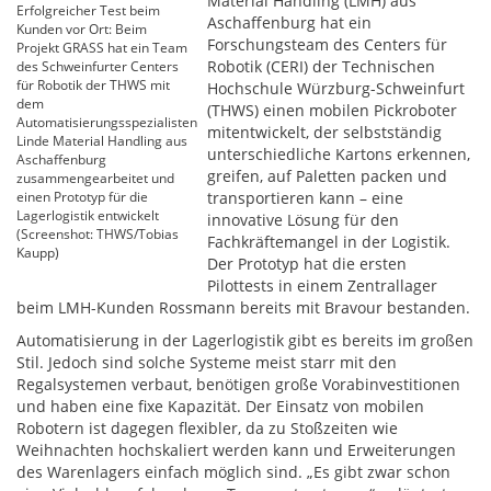
Material Handling (LMH) aus
Erfolgreicher Test beim
Aschaffenburg hat ein
Kunden vor Ort: Beim
Forschungsteam des Centers für
Projekt GRASS hat ein Team
Robotik (CERI) der Technischen
des Schweinfurter Centers
für Robotik der THWS mit
Hochschule Würzburg-Schweinfurt
dem
(THWS) einen mobilen Pickroboter
Automatisierungsspezialisten
mitentwickelt, der selbstständig
Linde Material Handling aus
unterschiedliche Kartons erkennen,
Aschaffenburg
greifen, auf Paletten packen und
zusammengearbeitet und
einen Prototyp für die
transportieren kann – eine
Lagerlogistik entwickelt
innovative Lösung für den
(Screenshot: THWS/Tobias
Fachkräftemangel in der Logistik.
Kaupp)
Der Prototyp hat die ersten
Pilottests in einem Zentrallager
beim LMH-Kunden Rossmann bereits mit Bravour bestanden.
Automatisierung in der Lagerlogistik gibt es bereits im großen
Stil. Jedoch sind solche Systeme meist starr mit den
Regalsystemen verbaut, benötigen große Vorabinvestitionen
und haben eine fixe Kapazität. Der Einsatz von mobilen
Robotern ist dagegen flexibler, da zu Stoßzeiten wie
Weihnachten hochskaliert werden kann und Erweiterungen
des Warenlagers einfach möglich sind. „Es gibt zwar schon