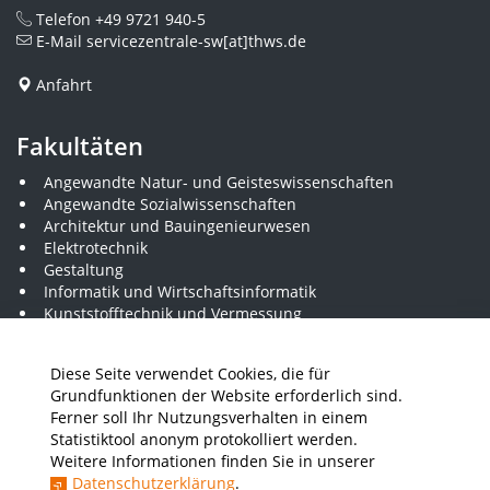
Telefon
+49 9721 940-5
E-Mail
servicezentrale-sw[at]thws.de
Anfahrt
Fakultäten
Angewandte Natur- und Geisteswissenschaften
Angewandte Sozialwissenschaften
Architektur und Bauingenieurwesen
Elektrotechnik
Gestaltung
Informatik und Wirtschaftsinformatik
Kunststofftechnik und Vermessung
Maschinenbau
THWS Business School
Diese Seite verwendet Cookies, die für
Wirtschaftsingenieurwesen
Grundfunktionen der Website erforderlich sind.
Ferner soll Ihr Nutzungsverhalten in einem
Statistiktool anonym protokolliert werden.
Presse
Stellenausschreibungen
Intranet
THWS Store
Weitere Informationen finden Sie in unserer
Datenschutzerklärung
.
Instagram
YouTube
LinkedIn