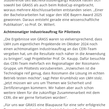
Studierende des Bachelorstudiengangs Robotik hatten sich
sowohl bei GRASS als auch beim RoboCup eingebracht,
woraus mehrere Abschlussarbeiten entstanden seien. „Einer
der Bachelorarbeiten hat sogar den VDE Bayern Award 2025
gewonnen. Daraus entsteht gerade eine wissenschaftliche
Publikation“, so Prof. Dr. Willert.
Achtmonatiger Industrieauftrag für Pilottests
„Die Ergebnisse von GRASS waren so vielversprechend, dass
LMH zum eigentlichen Projektende im Oktober 2024 noch
einen achtmonatigen Industrieauftrag an das CERI-Team
vergeben hat, um die Resultate noch näher in die Anwendung
zu bringen“, sagt Projektleiter Prof. Dr. Kaupp. Dafür besuchte
das CERI-Team mehrfach ein Regionallager der Rossmann-
Gruppe, um Pilottests vorzubereiten. „Inzwischen ist die
Technologie reif genug, dass Rossmann die Lösung im echten
Betrieb testen möchte“, sagt Peter Krumbholz von LMH stolz.
„Jetzt müssen wir uns um Themen wie Sicherheit und
Zertifizierungen kümmern. Wir haben aber auch schon
weitere Ideen für die zukünftige Zusammenarbeit mit dem
CERI, die wir gerne fortsetzen würden“.
„Für uns war GRASS eine Blaupause für eine sehr erfolgreiche