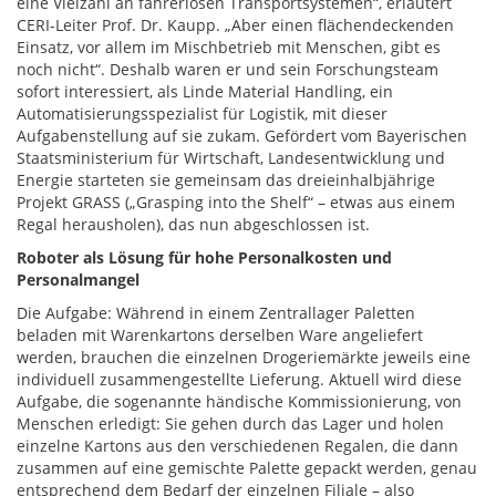
eine Vielzahl an fahrerlosen Transportsystemen“, erläutert
CERI-Leiter Prof. Dr. Kaupp. „Aber einen flächendeckenden
Einsatz, vor allem im Mischbetrieb mit Menschen, gibt es
noch nicht“. Deshalb waren er und sein Forschungsteam
sofort interessiert, als Linde Material Handling, ein
Automatisierungsspezialist für Logistik, mit dieser
Aufgabenstellung auf sie zukam. Gefördert vom Bayerischen
Staatsministerium für Wirtschaft, Landesentwicklung und
Energie starteten sie gemeinsam das dreieinhalbjährige
Projekt GRASS („Grasping into the Shelf“ – etwas aus einem
Regal herausholen), das nun abgeschlossen ist.
Roboter als Lösung für hohe Personalkosten und
Personalmangel
Die Aufgabe: Während in einem Zentrallager Paletten
beladen mit Warenkartons derselben Ware angeliefert
werden, brauchen die einzelnen Drogeriemärkte jeweils eine
individuell zusammengestellte Lieferung. Aktuell wird diese
Aufgabe, die sogenannte händische Kommissionierung, von
Menschen erledigt: Sie gehen durch das Lager und holen
einzelne Kartons aus den verschiedenen Regalen, die dann
zusammen auf eine gemischte Palette gepackt werden, genau
entsprechend dem Bedarf der einzelnen Filiale – also