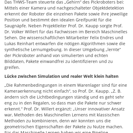
Das THWS-Team steuerte das „Gehirn“ des Pickroboters bei:
Mittels einer Kamera und nachgeschalteter Objektdetektion
erkennt der Roboter die einzelnen Pakete sowie ihre jeweilige
Position und bestimmt den idealen Greifpunkt für die
Saugnäpfe. Neben Projektleiter Prof. Dr. Kaupp sorgte Prof.
Dr. Volker Willert für das Fachwissen im Bereich Maschinelles
Sehen. Die wissenschaftlichen Mitarbeiter Felix Endres und
Lukas Reinhart entwarfen die nötigen Algorithmen sowie die
synthetische Lernumgebung. In dieser Umgebung „lernte“
der Pickroboter anhand von simulierten und echten
Bilddaten, Pakete einwandfrei zu identifizieren und zu
greifen.
Lücke zwischen Simulation und realer Welt klein halten
„Die Rahmenbedingungen in einem Warenlager sind für eine
Kameraerkennung nicht einfach“, so Prof. Dr. Kaupp. „Z. B.
ändern sich die Lichtbedingungen ständig und es geht sehr
eng zu in den Regalen, so dass man die Pakete nur schwer
erkennt.“ Prof. Dr. Willert ergänzt: „Unser innovativer Ansatz
war, Methoden des Maschinellen Lernens mit klassischen
Methoden zu kombinieren, denn wir konnten uns die
geometrischen Eigenschaften der Pakete zu Nutze machen.
Für das Maschinelle Lernen haben wir eine Pipeline