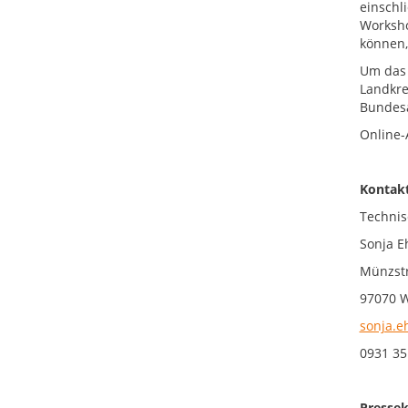
einschl
Worksho
können,
Um das 
Landkre
Bundesa
Online
Ko
Technis
Sonja E
Münzst
97070 
sonja.e
0931 35
Pressek