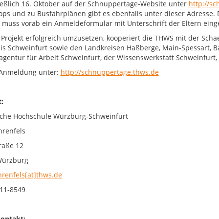
ießlich 16. Oktober auf der Schnuppertage-Website unter
http://s
ps und zu Busfahrplänen gibt es ebenfalls unter dieser Adresse.
 muss vorab ein Anmeldeformular mit Unterschrift der Eltern eing
Projekt erfolgreich umzusetzen, kooperiert die THWS mit der Scha
is Schweinfurt sowie den Landkreisen Haßberge, Main-Spessart, B
gentur für Arbeit Schweinfurt, der Wissenswerkstatt Schweinfur
-Anmeldung unter:
http://schnuppertage.thws.de
ntakt:
che Hochschule Würzburg-Schweinfurt
hrenfels
raße 12
Würzburg
hrenfels[at]thws.de
11-8549
ontakt: