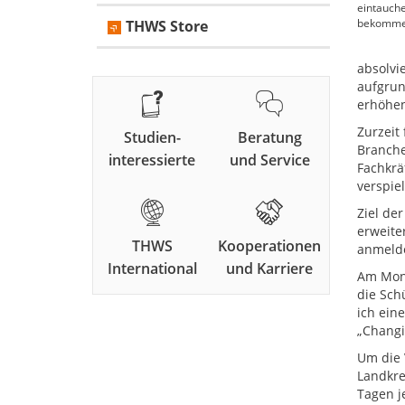
eintauche
bekomm
THWS Store
absolvi
aufgrun
erhöhen
Zurzeit
Studien-
Beratung
Branche
interessierte
und Service
Fachkrä
verspie
Ziel de
erweite
THWS
Kooperationen
anmelde
International
und Karriere
Am Mont
die Sch
ich ein
„Changi
Um die 
Landkre
Tagen j