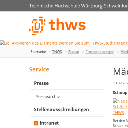
Technische Hochschule Würzburg-Schweinfur
Startseite
THWS
Presse
Pressemeldungen
Mädc
Mäd
Service
Presse
13.09.20
Schnupp
Pressearchiv
Stellenausschreibungen
Bei den 
Intranet
Schülerin