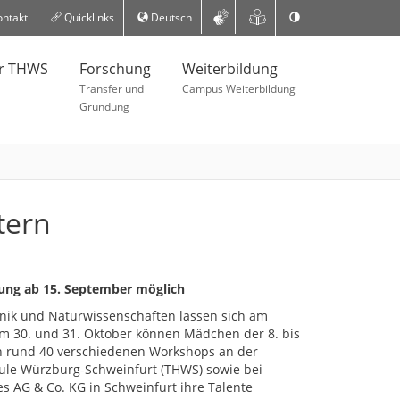
ntakt
Quicklinks
Deutsch
er THWS
Forschung
Weiterbildung
Transfer und
Campus Weiterbildung
Gründung
tern
dung ab 15. September möglich
nik und Naturwissenschaften lassen sich am
Am 30. und 31. Oktober können Mädchen der 8. bis
in rund 40 verschiedenen Workshops an der
le Würzburg-Schweinfurt (THWS) sowie bei
es AG & Co. KG in Schweinfurt ihre Talente