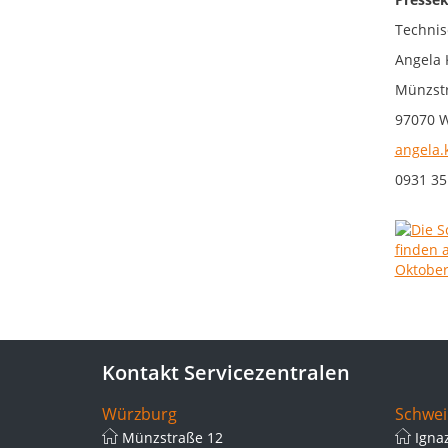
Technis
Angela 
Münzstr
97070 
angela.
0931 35
Kontakt Servicezentralen
Würzburg
Schwei
Münzstraße 12
Igna