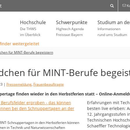
t
Ko
Hochschule
Schwerpunkte
Studium an d
Die THWS
Hightech Agenda
Informationen
im Überblick
Freistaat Bayern
rund ums Studium
hen für MINT-Berufe begeistern
chen für MINT-Berufe begeis
23 |
Pressemeldung
,
Frauenbeauftragte
ertage finden wieder in den Herbstferien statt – Online-Anmel
Erfahrungen mit Tech
besten live erleben: 
12. Jahrgangsstufen 
Technischen Hochschu
MINT-Schnuppertagen in den Herbstferien können
Schaeffler Technologi
nen in Technik und Naturwissenschaften