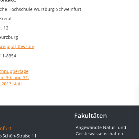
che Hochschule Würzburg-Schweinfurt
Kreipl
. 12
Würzburg
kreipl[at]thws.de
11-8354
Fakultäten
Angewandte Natur- und
nfurt
Geisteswissenschaften
z-Schön-Straße 11