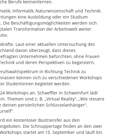
che Berufe kennenlernen.
atik, Informatik, Naturwissenschaft und Technik:
chtungen eine Ausbildung oder ein Studium
t. Die Beschäftigungsmöglichkeiten werden sich
talen Transformation der Arbeitswelt weiter
tiv.
hkräfte. Laut einer aktuellen Untersuchung des
chland davon überzeugt, dass dieses
r befragten Unternehmen befürchten, ohne Frauen
Technik und deren Perspektiven zu begeistern.
erufswahlspektrum in Richtung Technik zu
ymnasien können sich zu verschiedenen Workshops
on Studentinnen begleitet werden.
24 Workshops an. Schaeffler in Schweinfurt lädt
. Themen sind z. B. „Virtual Reality“, „Wie steuere
ne deinen persönlichen Schlüsselanhänger“,
rself“.
rd ein kostenloser Bustransfer aus den
angeboten. Die Schnuppertage finden an den zwei
 Workshops startet am 15. September und läuft bis