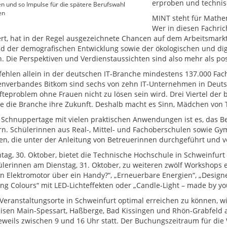
erproben und technis
n und so Impulse für die spätere Berufswahl
en
MINT steht für Mathem
Wer in diesen Fachri
ert, hat in der Regel ausgezeichnete Chancen auf dem Arbeitsmark
d der demografischen Entwicklung sowie der ökologischen und digi
. Die Perspektiven und Verdienstaussichten sind also mehr als posi
 fehlen allein in der deutschen IT-Branche mindestens 137.000 Fac
nverbandes Bitkom sind sechs von zehn IT-Unternehmen in Deuts
fteproblem ohne Frauen nicht zu lösen sein wird. Drei Viertel de
le die Branche ihre Zukunft. Deshalb macht es Sinn, Mädchen von 
r Schnuppertage mit vielen praktischen Anwendungen ist es, das B
rn. Schülerinnen aus Real-, Mittel- und Fachoberschulen sowie G
n, die unter der Anleitung von Betreuerinnen durchgeführt und v
ag, 30. Oktober, bietet die Technische Hochschule in Schweinfurt 
ülerinnen am Dienstag, 31. Oktober, zu weiteren zwölf Workshops ein
en Elektromotor über ein Handy?“, „Erneuerbare Energien“, „Desig
ng Colours“ mit LED-Lichteffekten oder „Candle-Light – made by you
Veranstaltungsorte in Schweinfurt optimal erreichen zu können, wi
isen Main-Spessart, Haßberge, Bad Kissingen und Rhön-Grabfeld 
eweils zwischen 9 und 16 Uhr statt. Der Buchungszeitraum für die