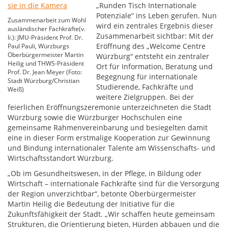
„Runden Tisch Internationale
Potenziale“ ins Leben gerufen. Nun
Zusammenarbeit zum Wohl
wird ein zentrales Ergebnis dieser
ausländischer Fachkräfte(v.
Zusammenarbeit sichtbar: Mit der
li.): JMU-Präsident Prof. Dr.
Eröffnung des „Welcome Centre
Paul Pauli, Würzburgs
Oberbürgermeister Martin
Würzburg“ entsteht ein zentraler
Heilig und THWS-Präsident
Ort für Information, Beratung und
Prof. Dr. Jean Meyer (Foto:
Begegnung für internationale
Stadt Würzburg/Christian
Studierende, Fachkräfte und
Weiß)
weitere Zielgruppen. Bei der
feierlichen Eröffnungszeremonie unterzeichneten die Stadt
Würzburg sowie die Würzburger Hochschulen eine
gemeinsame Rahmenvereinbarung und besiegelten damit
eine in dieser Form erstmalige Kooperation zur Gewinnung
und Bindung internationaler Talente am Wissenschafts- und
Wirtschaftsstandort Würzburg.
„Ob im Gesundheitswesen, in der Pflege, in Bildung oder
Wirtschaft – internationale Fachkräfte sind für die Versorgung
der Region unverzichtbar“, betonte Oberbürgermeister
Martin Heilig die Bedeutung der Initiative für die
Zukunftsfähigkeit der Stadt. „Wir schaffen heute gemeinsam
Strukturen, die Orientierung bieten, Hürden abbauen und die