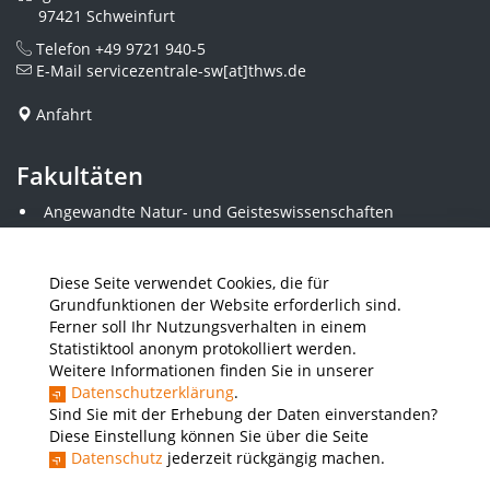
97421 Schweinfurt
Telefon
+49 9721 940-5
E-Mail
servicezentrale-sw[at]thws.de
Anfahrt
Fakultäten
Angewandte Natur- und Geisteswissenschaften
Angewandte Sozialwissenschaften
Architektur und Bauingenieurwesen
Elektrotechnik
Diese Seite verwendet Cookies, die für
Gestaltung
Grundfunktionen der Website erforderlich sind.
Informatik und Wirtschaftsinformatik
Ferner soll Ihr Nutzungsverhalten in einem
Kunststofftechnik und Vermessung
Statistiktool anonym protokolliert werden.
Maschinenbau
Weitere Informationen finden Sie in unserer
THWS Business School
Datenschutzerklärung
.
Wirtschaftsingenieurwesen
Sind Sie mit der Erhebung der Daten einverstanden?
Diese Einstellung können Sie über die Seite
Datenschutz
jederzeit rückgängig machen.
Presse
Stellenausschreibungen
Intranet
THWS Store