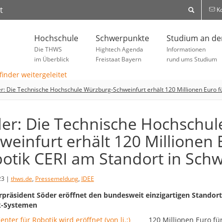
t
Ko
Hochschule
Schwerpunkte
Studium an d
Die THWS
Hightech Agenda
Informationen
im Überblick
Freistaat Bayern
rund ums Studium
r: Die Technische Hochschule Würzburg-Schweinfurt erhält 120 Millionen Euro für
er: Die Technische Hochschul
weinfurt erhält 120 Millionen E
otik CERI am Standort in Schw
23 |
thws.de
,
Pressemeldung
,
IDEE
rpräsident Söder eröffnet den bundesweit einzigartigen Standort
k-Systemen
120 Millionen Euro fü