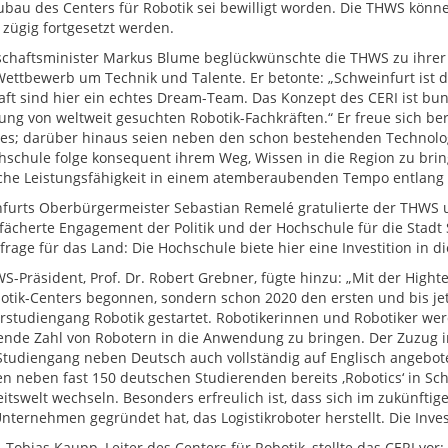
bau des Centers für Robotik sei bewilligt worden. Die THWS könn
 zügig fortgesetzt werden.
chaftsminister Markus Blume beglückwünschte die THWS zu ihrer We
ettbewerb um Technik und Talente. Er betonte: „Schweinfurt ist da
aft sind hier ein echtes Dream-Team. Das Konzept des CERI ist bun
ung von weltweit gesuchten Robotik-Fachkräften.“ Er freue sich be
s; darüber hinaus seien neben den schon bestehenden Technologie
hschule folge konsequent ihrem Weg, Wissen in die Region zu bring
che Leistungsfähigkeit in einem atemberaubenden Tempo entlang d
furts Oberbürgermeister Sebastian Remelé gratulierte der THWS un
efächerte Engagement der Politik und der Hochschule für die Stadt
rage für das Land: Die Hochschule biete hier eine Investition in di
S-Präsident, Prof. Dr. Robert Grebner, fügte hinzu: „Mit der Hig
otik-Centers begonnen, sondern schon 2020 den ersten und bis jet
rstudiengang Robotik gestartet. Robotikerinnen und Robotiker we
ende Zahl von Robotern in die Anwendung zu bringen. Der Zuzug int
Studiengang neben Deutsch auch vollständig auf Englisch angebote
en neben fast 150 deutschen Studierenden bereits ‚Robotics‘ in Sc
itswelt wechseln. Besonders erfreulich ist, dass sich im zukünftige
Unternehmen gegründet hat, das Logistikroboter herstellt. Die Inves
. Tobias Kaupp, Leiter des Centers für Robotik, stellte das CERI vo