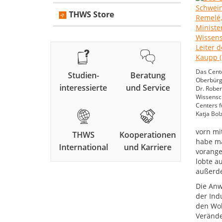
THWS Store
Das Cente
Studien-
Beratung
Oberbürg
interessierte
und Service
Dr. Rober
Wissensch
Centers f
Katja Bo
vorn mi
THWS
Kooperationen
habe ma
International
und Karriere
vorange
lobte a
außerde
Die Anw
der Ind
den Woh
Verände