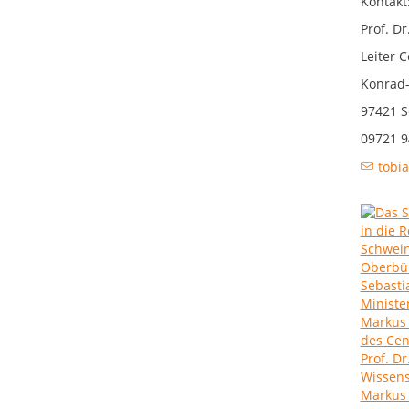
Kontakt
Prof. D
Leiter C
Konrad-
97421 S
09721 9
tobi