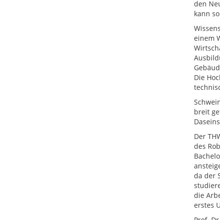
den Neu
kann so
Wissens
einem W
Wirtsch
Ausbild
Gebäude
Die Hoc
technis
Schwein
breit g
Daseinsf
Der THW
des Rob
Bachelo
ansteig
da der 
studier
die Arbe
erstes 
Prof. Dr