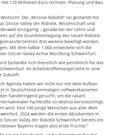
e mit 120 Millionen Euro rechnen. Planung und Bau
itsicht: Die „Mission Robotik“ sei gestartet mit
s Silicon Valley der Robotik. Wissenschaft und
desweit einzigartig – gerade bei der Lehre und
reits auf die Grundsteinlegung des neuen Robotik-
transferzentren drei weitere bewilligt worden.
en. Mit dem Faktor 1.000 entwickele sich die
er Silicon-Valley-Achse Würzburg-Schweinfurt.
d bedankte sich dienstlich wie persönlich für das
 Schweinfurt. Im Arbeitskräftemangel sehe er eine
e Zukunft.
htech Agenda haben wir nicht nur mit dem Aufbau
zt in Deutschland einmaligen softwarebasierten
rden händeringend gesucht, um die rasant
ernationaler Fachkräfte ist ebenso berücksichtigt,
n wird. Fast 100 junge Menschen aus aller Welt
hweinfurt. 2024 werden die ersten Absolventen in
n Silicon Valley der Robotik Schweinfurt bereits ein
titionen Bayerns tragen also erste Früchte.“
r: Es sei ein Forschungs- und Lehrzentrum für das