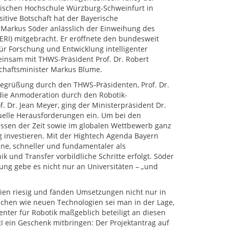
nischen Hochschule Würzburg-Schweinfurt in
sitive Botschaft hat der Bayerische
 Markus Söder anlässlich der Einweihung des
CERI) mitgebracht. Er eröffnete den bundesweit
ür Forschung und Entwicklung intelligenter
insam mit THWS-Präsident Prof. Dr. Robert
haftsminister Markus Blume.
Begrüßung durch den THWS-Präsidenten, Prof. Dr.
die Anmoderation durch den Robotik-
f. Dr. Jean Meyer, ging der Ministerpräsident Dr.
uelle Herausforderungen ein. Um bei den
ssen der Zeit sowie im globalen Wettbewerb ganz
 investieren. Mit der Hightech Agenda Bayern
ine, schneller und fundamentaler als
und Transfer vorbildliche Schritte erfolgt. Söder
ung gebe es nicht nur an Universitäten – „und
ien riesig und fänden Umsetzungen nicht nur in
sischen wie neuen Technologien sei man in der Lage,
nter für Robotik maßgeblich beteiligt an diesen
 ein Geschenk mitbringen: Der Projektantrag auf