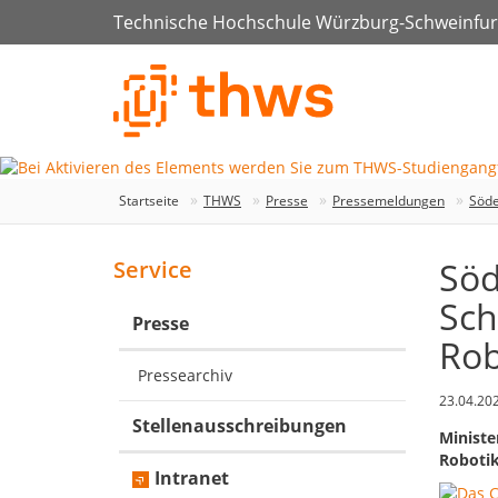
Technische Hochschule Würzburg-Schweinfur
Startseite
THWS
Presse
Pressemeldungen
Söde
Söd
Service
Sch
Presse
Rob
Pressearchiv
23.04.20
Stellenausschreibungen
Ministe
Roboti
Intranet