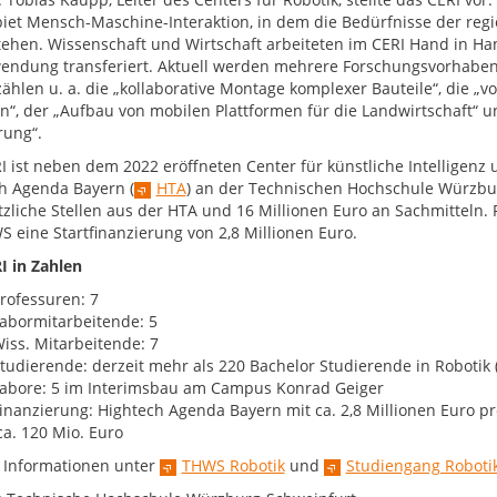
iet Mensch-Maschine-Interaktion, in dem die Bedürfnisse der reg
tehen. Wissenschaft und Wirtschaft arbeiteten im CERI Hand in H
endung transferiert. Aktuell werden mehrere Forschungsvorhaben
zählen u. a. die „kollaborative Montage komplexer Bauteile“, die „
n“, der „Aufbau von mobilen Plattformen für die Landwirtschaft“ un
rung“.
I ist neben dem 2022 eröffneten Center für künstliche Intelligenz 
h Agenda Bayern (
HTA
) an der Technischen Hochschule Würzbur
tzliche Stellen aus der HTA und 16 Millionen Euro an Sachmitteln.
S eine Startfinanzierung von 2,8 Millionen Euro.
I in Zahlen
rofessuren: 7
abormitarbeitende: 5
iss. Mitarbeitende: 7
tudierende: derzeit mehr als 220 Bachelor Studierende in Robotik
abore: 5 im Interimsbau am Campus Konrad Geiger
inanzierung: Hightech Agenda Bayern mit ca. 2,8 Millionen Euro
ca. 120 Mio. Euro
 Informationen unter
THWS Robotik
und
Studiengang Roboti