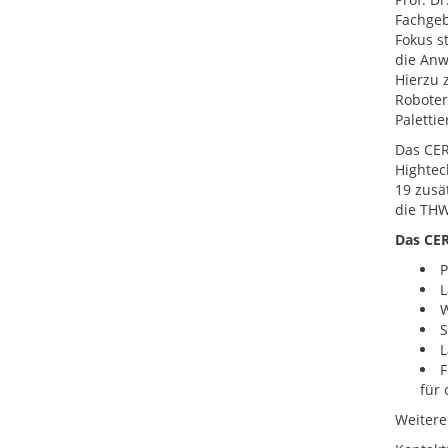
Fachgeb
Fokus s
die Anw
Hierzu 
Roboter
Palettie
Das CER
Hightec
19 zusä
die THW
Das CER
P
L
W
S
L
F
für 
Weitere