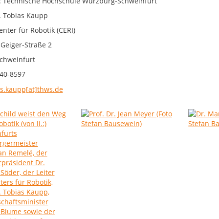
: Technische Hochschule Würzburg-Schweinfurt
r. Tobias Kaupp
enter für Robotik (CERI)
Geiger-Straße 2
chweinfurt
40-8597
as.kaupp[at]thws.de