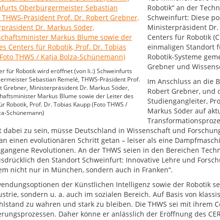
Robotik“ an der Tech
Schweinfurt: Diese po
Ministerpräsident Dr.
Centers für Robotik (
einmaligen Standort f
Robotik-Systeme geme
Grebner und Wissensc
r für Robotik wird eröffnet (von li.:) Schweinfurts
ermeister Sebastian Remelé, THWS-Präsident Prof.
Im Anschluss an die 
t Grebner, Ministerpräsident Dr. Markus Söder,
Robert Grebner, und 
aftsminister Markus Blume sowie der Leiter des
Studiengangleiter, Pro
ür Robotik, Prof. Dr. Tobias Kaupp (Foto THWS /
Markus Söder auf akt
lza-Schünemann)
Transformationsproze
t dabei zu sein, müsse Deutschland in Wissenschaft und Forschung
n einen evolutionären Schritt getan – leiser als eine Dampfmasch
gangene Revolutionen. An der THWS seien in den Bereichen Technik 
usdrücklich den Standort Schweinfurt: Innovative Lehre und Forsch
m nicht nur in München, sondern auch in Franken“.
endungsoptionen der Künstlichen Intelligenz sowie der Robotik se
ustrie, sondern u. a. auch im sozialen Bereich. Auf Basis von klas
lstand zu wahren und stark zu bleiben. Die THWS sei mit ihrem Ce
rungsprozessen. Daher könne er anlässlich der Eröffnung des CERI