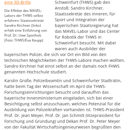
Schweinfurt (THWS) gab den
Anstoß: Sandro Kirchner,
Die Effekte des MAVEL-
Staatssekretär des Inneren, für
Labors der THWS selbst
Sport und Integration der
erfahren: Staatssekretär
bayerischen Staatsregierung hat
Sandro Kirchner (links)
erhält eine Einführung von
das MAVEL-Labor und das Center
Prof. Dr. Uwe Sponholz
für Robotik der THWS in
(Foto: THWS/Eva Kaupp)
Schweinfurt besucht. Mit dabei
waren auch Ausbilder der
bayerischen Polizei, die sich vor Ort ein Bild von den
technischen Möglichkeiten der THWS-Labore machen wollten.
Sandro Kirchner hat einst selbst an der damals noch FHWS
genannten Hochschule studiert.
Karolin Große, Polizeibeamtin und Schweinfurter Stadträtin,
hatte beim Tag der Wissenschaft im April die THWS-
Forschungseinrichtungen besucht und daraufhin das
bayerische Innenministerium eingeladen, sich bei einer
Besichtigung selbst anzuschauen, welches Potenzial für die
Ausbildung von Polizeikräften vorhanden ist. THWS-Präsident
Prof. Dr. Jean Meyer, Prof. Dr. Jan Schmitt (Vizepräsident für
Forschung und Gründung) und Dekan Prof. Dr. Peter Meyer
von der Fakultät Wirtschaftsingenieurwesen begrüßten den