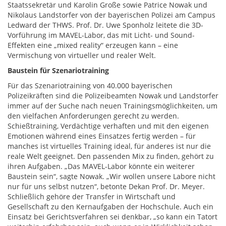
Staatssekretär und Karolin Große sowie Patrice Nowak und
Nikolaus Landstorfer von der bayerischen Polizei am Campus
Ledward der THWS. Prof. Dr. Uwe Sponholz leitete die 3D-
Vorführung im MAVEL-Labor, das mit Licht- und Sound-
Effekten eine „mixed reality“ erzeugen kann – eine
Vermischung von virtueller und realer Welt.
Baustein für Szenariotraining
Für das Szenariotraining von 40.000 bayerischen
Polizeikräften sind die Polizeibeamten Nowak und Landstorfer
immer auf der Suche nach neuen Trainingsmöglichkeiten, um
den vielfachen Anforderungen gerecht zu werden.
Schießtraining, Verdächtige verhaften und mit den eigenen
Emotionen während eines Einsatzes fertig werden – für
manches ist virtuelles Training ideal, für anderes ist nur die
reale Welt geeignet. Den passenden Mix zu finden, gehört zu
ihren Aufgaben. „Das MAVEL-Labor könnte ein weiterer
Baustein sein“, sagte Nowak. „Wir wollen unsere Labore nicht
nur für uns selbst nutzen“, betonte Dekan Prof. Dr. Meyer.
Schließlich gehöre der Transfer in Wirtschaft und
Gesellschaft zu den Kernaufgaben der Hochschule. Auch ein
Einsatz bei Gerichtsverfahren sei denkbar, „so kann ein Tatort