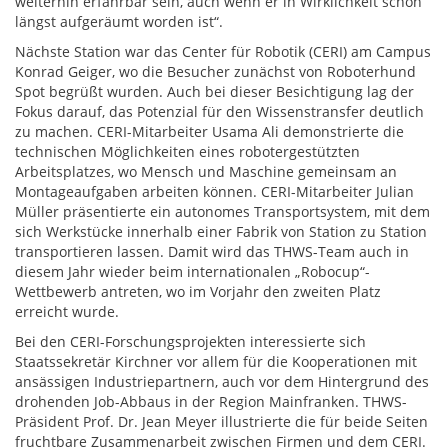
weiterhin erfahrbar sein, auch wenn er in Wirklichkeit schon
längst aufgeräumt worden ist“.
Nächste Station war das Center für Robotik (CERI) am Campus
Konrad Geiger, wo die Besucher zunächst von Roboterhund
Spot begrüßt wurden. Auch bei dieser Besichtigung lag der
Fokus darauf, das Potenzial für den Wissenstransfer deutlich
zu machen. CERI-Mitarbeiter Usama Ali demonstrierte die
technischen Möglichkeiten eines robotergestützten
Arbeitsplatzes, wo Mensch und Maschine gemeinsam an
Montageaufgaben arbeiten können. CERI-Mitarbeiter Julian
Müller präsentierte ein autonomes Transportsystem, mit dem
sich Werkstücke innerhalb einer Fabrik von Station zu Station
transportieren lassen. Damit wird das THWS-Team auch in
diesem Jahr wieder beim internationalen „Robocup“-
Wettbewerb antreten, wo im Vorjahr den zweiten Platz
erreicht wurde.
Bei den CERI-Forschungsprojekten interessierte sich
Staatssekretär Kirchner vor allem für die Kooperationen mit
ansässigen Industriepartnern, auch vor dem Hintergrund des
drohenden Job-Abbaus in der Region Mainfranken. THWS-
Präsident Prof. Dr. Jean Meyer illustrierte die für beide Seiten
fruchtbare Zusammenarbeit zwischen Firmen und dem CERI.