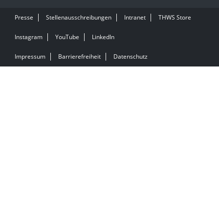
Presse
Stellenausschreibungen
Intranet
THWS Store
Instagram
YouTube
LinkedIn
Impressum
Barrierefreiheit
Datenschutz