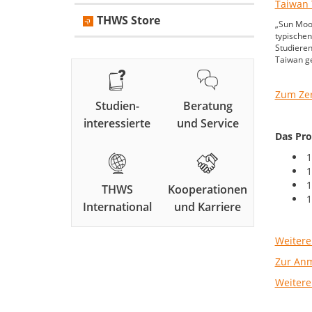
THWS Store
„Sun Moon
typischen
Studiere
Taiwan ge
Zum Zert
Studien-
Beratung
interessierte
und Service
Das Pr
1
1
THWS
Kooperationen
1
International
und Karriere
Weitere
Zur An
Weitere