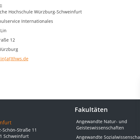
:
che Hochschule Würzburg-Schweinfurt
ulservice Internationales
 Lin
raße 12
Würzburg
lin[at]thws.de
Fakultäten
Angewandte Natur- und
nfurt
Geisteswissenschaften
z-Schön-Straße 11
1 Schweinfurt
Angewandte Sozialwissenscha