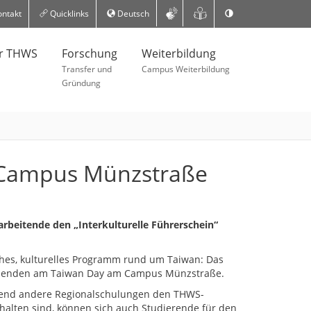
ntakt
Quicklinks
Deutsch
er THWS
Forschung
Weiterbildung
Transfer und
Campus Weiterbildung
Gründung
 Campus Münzstraße
rbeitende den „Interkulturelle Führerschein“
hes, kulturelles Programm rund um Taiwan: Das
hmenden am Taiwan Day am Campus Münzstraße.
end andere Regionalschulungen den THWS-
halten sind, können sich auch Studierende für den