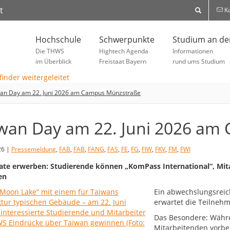
t
Ko
Hochschule
Schwerpunkte
Studium an d
Die THWS
Hightech Agenda
Informationen
im Überblick
Freistaat Bayern
rund ums Studium
an Day am 22. Juni 2026 am Campus Münzstraße
wan Day am 22. Juni 2026 am
26 |
Pressemeldung
,
FAB
,
FAB
,
FANG
,
FAS
,
FE
,
FG
,
FIW
,
FKV
,
FM
,
FWI
kate erwerben: Studierende können „KomPass International“, Mita
en
Ein abwechslungsreic
erwartet die Teilne
Das Besondere: Währ
Mitarbeitenden vorbe