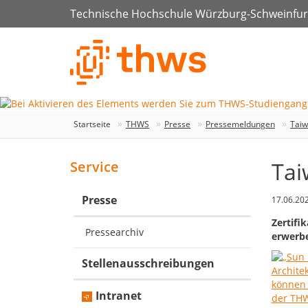
Technische Hochschule Würzburg-Schweinfur
Startseite
THWS
Presse
Pressemeldungen
Taiw
Tai
Service
Presse
17.06.20
Zertifi
Pressearchiv
erwerb
Stellenausschreibungen
Intranet