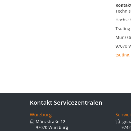
Kontakt
Technis
Hochsch
Tsuting
Münzst
97070 
tsuting.
Kontakt Servicezentralen
Würzburg
Schwei
Münzstraße 12
Igna
97070 Würzburg
9742