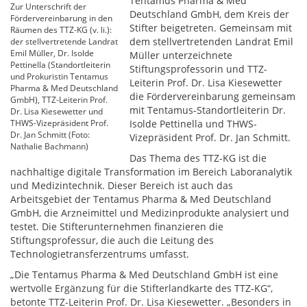
Tentamus Pharma & Med
Zur Unterschrift der
Deutschland GmbH, dem Kreis der
Fördervereinbarung in den
Stifter beigetreten. Gemeinsam mit
Räumen des TTZ-KG (v. li.):
dem stellvertretenden Landrat Emil
der stellvertretende Landrat
Emil Müller, Dr. Isolde
Müller unterzeichnete
Pettinella (Standortleiterin
Stiftungsprofessorin und TTZ-
und Prokuristin Tentamus
Leiterin Prof. Dr. Lisa Kiesewetter
Pharma & Med Deutschland
die Fördervereinbarung gemeinsam
GmbH), TTZ-Leiterin Prof.
mit Tentamus-Standortleiterin Dr.
Dr. Lisa Kiesewetter und
THWS-Vizepräsident Prof.
Isolde Pettinella und THWS-
Dr. Jan Schmitt (Foto:
Vizepräsident Prof. Dr. Jan Schmitt.
Nathalie Bachmann)
Das Thema des TTZ-KG ist die
nachhaltige digitale Transformation im Bereich Laboranalytik
und Medizintechnik. Dieser Bereich ist auch das
Arbeitsgebiet der Tentamus Pharma & Med Deutschland
GmbH, die Arzneimittel und Medizinprodukte analysiert und
testet. Die Stifterunternehmen finanzieren die
Stiftungsprofessur, die auch die Leitung des
Technologietransferzentrums umfasst.
„Die Tentamus Pharma & Med Deutschland GmbH ist eine
wertvolle Ergänzung für die Stifterlandkarte des TTZ-KG“,
betonte TTZ-Leiterin Prof. Dr. Lisa Kiesewetter. „Besonders in