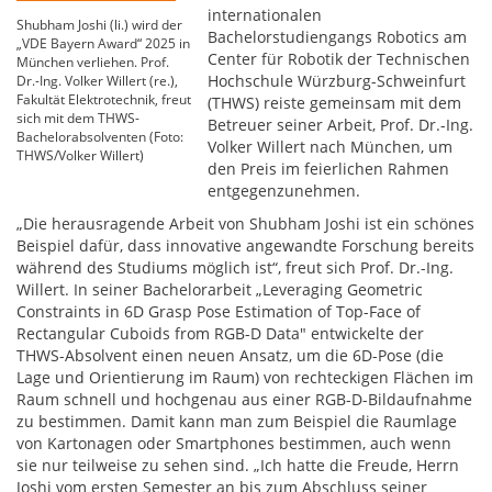
internationalen
Shubham Joshi (li.) wird der
Bachelorstudiengangs Robotics am
„VDE Bayern Award“ 2025 in
Center für Robotik der Technischen
München verliehen. Prof.
Hochschule Würzburg-Schweinfurt
Dr.-Ing. Volker Willert (re.),
Fakultät Elektrotechnik, freut
(THWS) reiste gemeinsam mit dem
sich mit dem THWS-
Betreuer seiner Arbeit, Prof. Dr.-Ing.
Bachelorabsolventen (Foto:
Volker Willert nach München, um
THWS/Volker Willert)
den Preis im feierlichen Rahmen
entgegenzunehmen.
„Die herausragende Arbeit von Shubham Joshi ist ein schönes
Beispiel dafür, dass innovative angewandte Forschung bereits
während des Studiums möglich ist“, freut sich Prof. Dr.-Ing.
Willert. In seiner Bachelorarbeit „Leveraging Geometric
Constraints in 6D Grasp Pose Estimation of Top-Face of
Rectangular Cuboids from RGB-D Data" entwickelte der
THWS-Absolvent einen neuen Ansatz, um die 6D-Pose (die
Lage und Orientierung im Raum) von rechteckigen Flächen im
Raum schnell und hochgenau aus einer RGB-D-Bildaufnahme
zu bestimmen. Damit kann man zum Beispiel die Raumlage
von Kartonagen oder Smartphones bestimmen, auch wenn
sie nur teilweise zu sehen sind. „Ich hatte die Freude, Herrn
Joshi vom ersten Semester an bis zum Abschluss seiner