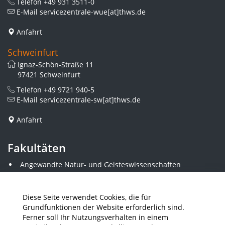
Telefon
+49 931 3511-0
E-Mail
servicezentrale-wue[at]thws.de
Anfahrt
Schweinfurt
Ignaz-Schön-Straße 11
97421 Schweinfurt
Telefon
+49 9721 940-5
E-Mail
servicezentrale-sw[at]thws.de
Anfahrt
Fakultäten
Angewandte Natur- und Geisteswissenschaften
Angewandte Sozialwissenschaften
Architektur und Bauingenieurwesen
Elektrotechnik
Diese Seite verwendet Cookies, die für
Gestaltung
Grundfunktionen der Website erforderlich sind.
Informatik und Wirtschaftsinformatik
Ferner soll Ihr Nutzungsverhalten in einem
Kunststofftechnik und Vermessung