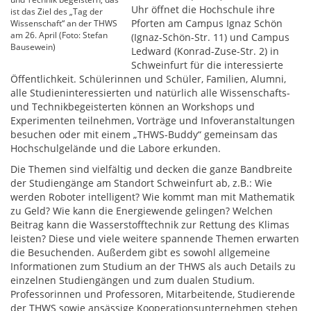
Uhr öffnet die Hochschule ihre
ist das Ziel des „Tag der
Pforten am Campus Ignaz Schön
Wissenschaft“ an der THWS
am 26. April (Foto: Stefan
(Ignaz-Schön-Str. 11) und Campus
Bausewein)
Ledward (Konrad-Zuse-Str. 2) in
Schweinfurt für die interessierte
Öffentlichkeit. Schülerinnen und Schüler, Familien, Alumni,
alle Studieninteressierten und natürlich alle Wissenschafts-
und Technikbegeisterten können an Workshops und
Experimenten teilnehmen, Vorträge und Infoveranstaltungen
besuchen oder mit einem „THWS-Buddy“ gemeinsam das
Hochschulgelände und die Labore erkunden.
Die Themen sind vielfältig und decken die ganze Bandbreite
der Studiengänge am Standort Schweinfurt ab, z.B.: Wie
werden Roboter intelligent? Wie kommt man mit Mathematik
zu Geld? Wie kann die Energiewende gelingen? Welchen
Beitrag kann die Wasserstofftechnik zur Rettung des Klimas
leisten? Diese und viele weitere spannende Themen erwarten
die Besuchenden. Außerdem gibt es sowohl allgemeine
Informationen zum Studium an der THWS als auch Details zu
einzelnen Studiengängen und zum dualen Studium.
Professorinnen und Professoren, Mitarbeitende, Studierende
der THWS sowie ansässige Kooperationsunternehmen stehen