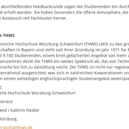
r abschließenden Feedbackrunde zogen die Studierenden ein durch
oll erfüllt worden. Sie hoben besonders die offene Atmosphäre, di
n Austausch mit Fachleuten hervor.
ie THWS
hnische Hochschule Würzburg-Schweinfurt (THWS) zählt zu den g
chaften in Bayern und steht seit ihrer Gründung im Jahr 1971 fü
d 9.100 Studierenden, einem breit gefächerten Angebot von mehr 
onszentren deckt die THWS ein weites Spektrum ab, das von Techni
prache bis hin zu Gestaltung reicht. Die THWS ist nicht nur region
nternational ausgerichtet, was sich in zahlreichen Kooperationen
 in einem vielseitigen englischsprachigen Studienangebot widerspie
:
che Hochschule Würzburg-Schweinfurt
Service
eid / Kathrin Fiedler
Würzburg
ervice[at]thws.de