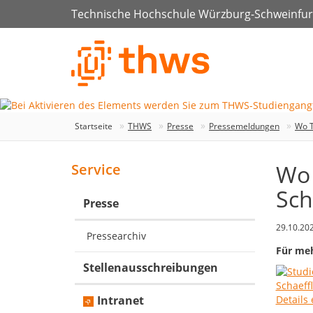
Technische Hochschule Würzburg-Schweinfur
Startseite
THWS
Presse
Pressemeldungen
Wo T
Wo 
Service
Sch
Presse
29.10.20
Pressearchiv
Für meh
Stellenausschreibungen
Intranet