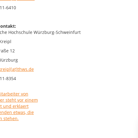
11-6410
ontakt:
che Hochschule Würzburg-Schweinfurt
Kreipl
raße 12
Würzburg
kreipl[at]thws.de
11-8354