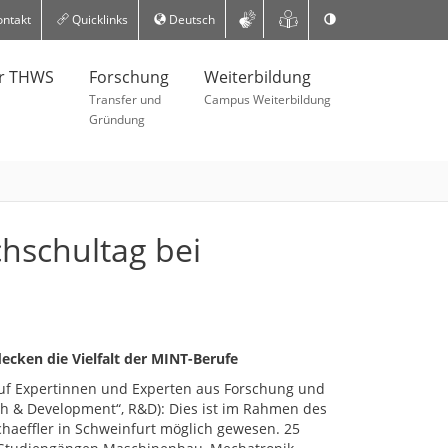
ntakt
Quicklinks
Deutsch
er THWS
Forschung
Weiterbildung
Transfer und
Campus Weiterbildung
Gründung
chschultag bei
cken die Vielfalt der MINT-Berufe
auf Expertinnen und Experten aus Forschung und
ch & Development“, R&D): Dies ist im Rahmen des
haeffler in Schweinfurt möglich gewesen. 25