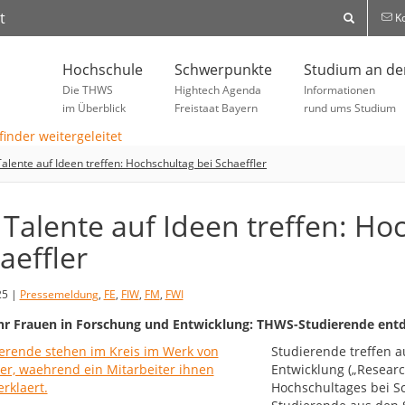
t
Ko
Hochschule
Schwerpunkte
Studium an d
Die THWS
Hightech Agenda
Informationen
im Überblick
Freistaat Bayern
rund ums Studium
alente auf Ideen treffen: Hochschultag bei Schaeffler
Talente auf Ideen treffen: Ho
aeffler
25 |
Pressemeldung
,
FE
,
FIW
,
FM
,
FWI
r Frauen in Forschung und Entwicklung: THWS-Studierende entde
Studierende treffen 
Entwicklung („Resear
Hochschultages bei Sc