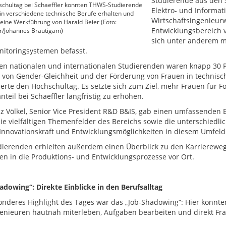
Studierende aus den 
chultag bei Schaeffler konnten THWS-Studierende
Elektro- und Informat
 in verschiedene technische Berufe erhalten und
Wirtschaftsingenieurw
 eine Werkführung von Harald Beier (Foto:
Entwicklungsbereich v
r/Johannes Bräutigam)
sich unter anderem m
itoringsystemen befasst.
en nationalen und internationalen Studierenden waren knapp 30 Pr
 von Gender-Gleichheit und der Förderung von Frauen in technis
ierte den Hochschultag. Es setzte sich zum Ziel, mehr Frauen für 
teil bei Schaeffler langfristig zu erhöhen.
nz Völkel, Senior Vice President R&D B&IS, gab einen umfassenden Ei
 die vielfältigen Themenfelder des Bereichs sowie die unterschiedl
Innovationskraft und Entwicklungsmöglichkeiten in diesem Umfeld
dierenden erhielten außerdem einen Überblick zu den Karriereweg
ken in die Produktions- und Entwicklungsprozesse vor Ort.
adowing“: Direkte Einblicke in den Berufsalltag
onderes Highlight des Tages war das „Job-Shadowing“: Hier konnte
enieuren hautnah miterleben, Aufgaben bearbeiten und direkt Frag