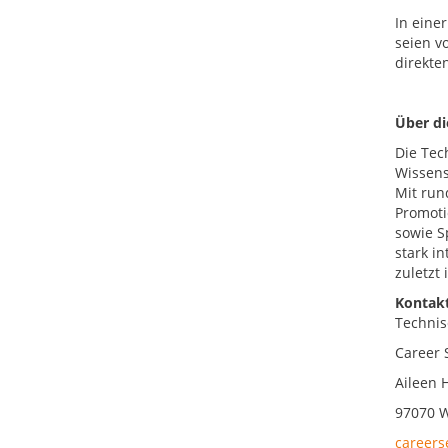
In eine
seien v
direkte
Über d
Die Tec
Wissens
Mit run
Promoti
sowie S
stark i
zuletzt
Kontakt
Technis
Career 
Aileen H
97070 
careers