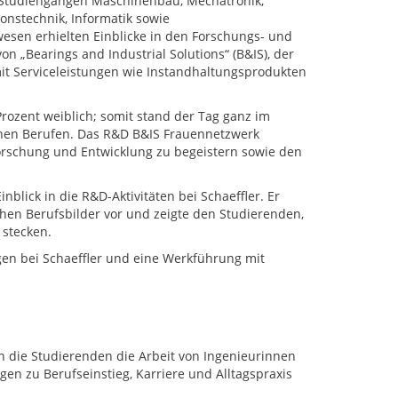
Studiengängen Maschinenbau, Mechatronik,
ionstechnik, Informatik sowie
esen erhielten Einblicke in den Forschungs- und
on „Bearings and Industrial Solutions“ (B&IS), der
it Serviceleistungen wie Instandhaltungsprodukten
ozent weiblich; somit stand der Tag ganz im
chen Berufen. Das R&D B&IS Frauennetzwerk
Forschung und Entwicklung zu begeistern sowie den
nblick in die R&D-Aktivitäten bei Schaeffler. Er
ichen Berufsbilder vor und zeigte den Studierenden,
 stecken.
en bei Schaeffler und eine Werkführung mit
n die Studierenden die Arbeit von Ingenieurinnen
en zu Berufseinstieg, Karriere und Alltagspraxis