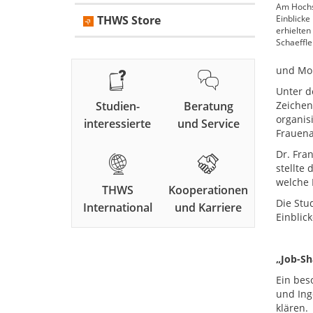
Am Hochs
THWS Store
Einblicke
erhielten
Schaeffle
und Mon
Unter d
Studien-
Beratung
Zeichen
organis
interessierte
und Service
Frauenan
Dr. Fra
stellte
welche 
THWS
Kooperationen
Die Stu
International
und Karriere
Einblic
„Job-Sh
Ein bes
und Ing
klären.