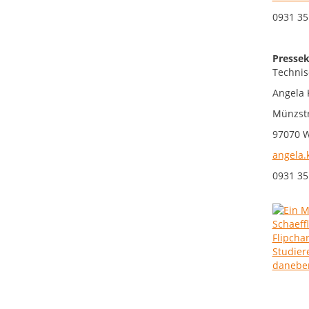
0931 35
Pressek
Technis
Angela 
Münzst
97070 
angela.
0931 35