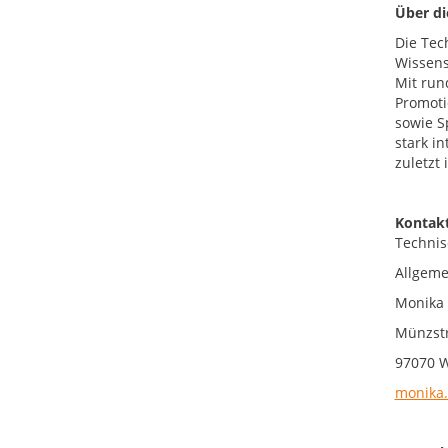
Über d
Die Tec
Wissens
Mit run
Promoti
sowie S
stark i
zuletzt
Kontakt
Technis
Allgeme
Monika
Münzstr
97070 
monika.