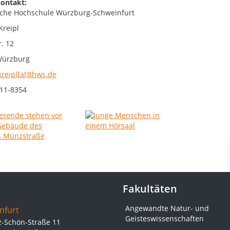
ontakt:
che Hochschule Würzburg-Schweinfurt
Kreipl
. 12
Würzburg
kreipl[at]thws.de
11-8354
Fakultäten
Angewandte Natur- und
nfurt
Geisteswissenschaften
z-Schön-Straße 11