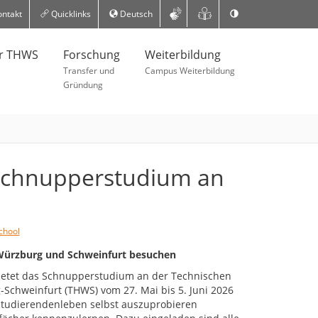
ntakt
Quicklinks
Deutsch
er THWS
Forschung
Weiterbildung
Transfer und
Campus Weiterbildung
Gründung
Schnupperstudium an
chool
 Würzburg und Schweinfurt besuchen
 bietet das Schnupperstudium an der Technischen
Schweinfurt (THWS) vom 27. Mai bis 5. Juni 2026
 Studierendenleben selbst auszuprobieren