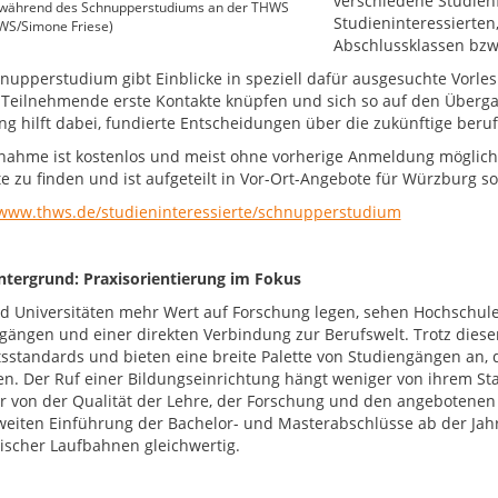
verschiedene Studien
 während des Schnupperstudiums an der THWS
Studieninteressierten
HWS/Simone Friese)
Abschlussklassen bzw
nupperstudium gibt Einblicke in speziell dafür ausgesuchte Vor
Teilnehmende erste Kontakte knüpfen und sich so auf den Überga
ng hilft dabei, fundierte Entscheidungen über die zukünftige beruf
lnahme ist kostenlos und meist ohne vorherige Anmeldung möglic
e zu finden und ist aufgeteilt in Vor-Ort-Angebote für Würzburg s
/www.thws.de/studieninteressierte/schnupperstudium
tergrund: Praxisorientierung im Fokus
 Universitäten mehr Wert auf Forschung legen, sehen Hochschulen
gängen und einer direkten Verbindung zur Berufswelt. Trotz diese
tsstandards und bieten eine breite Palette von Studiengängen an, 
n. Der Ruf einer Bildungseinrichtung hängt weniger von ihrem Sta
r von der Qualität der Lehre, der Forschung und den angebotenen 
eiten Einführung der Bachelor- und Masterabschlüsse ab der Jah
scher Laufbahnen gleichwertig.