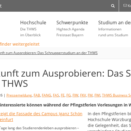
t
Ko
Hochschule
Schwerpunkte
Studium an d
Die THWS
Hightech Agenda
Informationen
im Überblick
Freistaat Bayern
rund ums Studium
nft zum Ausprobieren: Das Schnupperstudium an der THWS
unft zum Ausprobieren: Das 
r THWS
26 |
Pressemeldung
,
FAB
,
FANG
,
FAS
,
FE
,
FG
,
FIW
,
FKV
,
FM
,
FWI
,
THWS Business S
interessierte können während der Pfingstferien Vorlesungen in
In den Pfingstferien
Hochschule Würzburg-
die Gelegenheit, das
Tage lang das Studierendenleben ausprobieren –