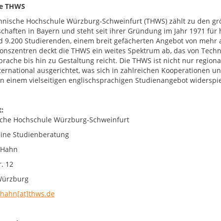
ie THWS
hnische Hochschule Würzburg-Schweinfurt (THWS) zählt zu den g
chaften in Bayern und steht seit ihrer Gründung im Jahr 1971 fü
d 9.200 Studierenden, einem breit gefächerten Angebot von mehr 
onszentren deckt die THWS ein weites Spektrum ab, das von Techni
prache bis hin zu Gestaltung reicht. Die THWS ist nicht nur region
nternational ausgerichtet, was sich in zahlreichen Kooperationen
 in einem vielseitigen englischsprachigen Studienangebot widerspie
:
che Hochschule Würzburg-Schweinfurt
ine Studienberatung
 Hahn
. 12
Würzburg
hahn[at]thws.de