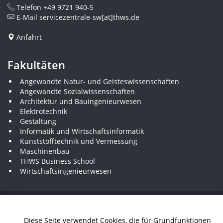
Telefon
+49 9721 940-5
E-Mail
servicezentrale-sw[at]thws.de
Anfahrt
Fakultäten
Angewandte Natur- und Geisteswissenschaften
Angewandte Sozialwissenschaften
Architektur und Bauingenieurwesen
Elektrotechnik
Gestaltung
Informatik und Wirtschaftsinformatik
Kunststofftechnik und Vermessung
Maschinenbau
THWS Business School
Wirtschaftsingenieurwesen
Presse
Stellenausschreibungen
Intranet
THWS Store
Diese Seite verwendet Cookies, die für Grundfunktionen
Instagram
YouTube
LinkedIn