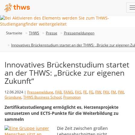
Startseite
THWS
Presse
Pressemeldungen
Innovatives Brückenstudium startet an der THWS: „Brücke zur eigenen Zu
Innovatives Brückenstudium startet
an der THWS: „Brücke zur eigenen
Zukunft“
12.06.2024 |
Pressemeldung
,
FAB
,
FANG
,
FAS
,
FE
,
FG
,
FIW
,
FKV
,
FM
,
FWI
,
Gründung
,
THWS Business School
,
Promotion
Zertifikatsstudiengang ermöglicht es, Herzensprojekte
umzusetzen und ECTS-Punkte für die Weiterbildung zu
sammeln
Die Zeit zwischen großen
Lebensabschnitten nicht