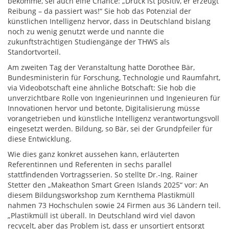
bekomme, sei auch eine Chance: „Druck ist positiv, er erzeugt
Reibung – da passiert was!“ Sie hob das Potenzial der
künstlichen Intelligenz hervor, dass in Deutschland bislang
noch zu wenig genutzt werde und nannte die
zukunftsträchtigen Studiengänge der THWS als
Standortvorteil.
Am zweiten Tag der Veranstaltung hatte Dorothee Bär,
Bundesministerin für Forschung, Technologie und Raumfahrt,
via Videobotschaft eine ähnliche Botschaft: Sie hob die
unverzichtbare Rolle von Ingenieurinnen und Ingenieuren für
Innovationen hervor und betonte, Digitalisierung müsse
vorangetrieben und künstliche Intelligenz verantwortungsvoll
eingesetzt werden. Bildung, so Bär, sei der Grundpfeiler für
diese Entwicklung.
Wie dies ganz konkret aussehen kann, erläuterten
Referentinnen und Referenten in sechs parallel
stattfindenden Vortragsserien. So stellte Dr.-Ing. Rainer
Stetter den „Makeathon Smart Green Islands 2025“ vor: An
diesem Bildungsworkshop zum Kernthema Plastikmüll
nahmen 73 Hochschulen sowie 24 Firmen aus 36 Ländern teil.
„Plastikmüll ist überall. In Deutschland wird viel davon
recycelt, aber das Problem ist, dass er unsortiert entsorgt