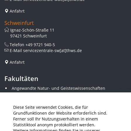
Anfahrt
Schweinfurt
Ignaz-Schön-Straße 11
97421 Schweinfurt
Telefon
+49 9721 940-5
E-Mail
servicezentrale-sw[at]thws.de
Anfahrt
Fakultäten
Angewandte Natur- und Geisteswissenschaften
Angewandte Sozialwissenschaften
Architektur und Bauingenieurwesen
Elektrotechnik
Diese Seite verwendet Cookies, die für
Gestaltung
Grundfunktionen der Website erforderlich sind.
Informatik und Wirtschaftsinformatik
Ferner soll Ihr Nutzungsverhalten in einem
Kunststofftechnik und Vermessung
Statistiktool anonym protokolliert werden.
Maschinenbau
Weitere Informationen finden Sie in unserer