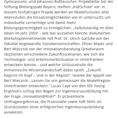
Gymnasiums, und Johannes Roßteuscher, Projektleiter bei der
Stiftung Bildungspakt Bayern, stellten „KI@School“ vor: In
diesem fünfjährigen Projekt werden an Modellschulen aller
Altersstufen die Einsatzmöglichkeiten von KI untersucht, um
individuelle Lernerfolge und damit mehr
Bildungsgerechtigkeit zu ermöglichen. „Selbstständig im Alter
leben im Jahr 2050“ – wie das aussehen könnte, diskutierten
Workshopteilnehmende mit Prof. Dr. Ulrich Gartzke von der
Fakultät Angewandte Sozialwissenschaften. Oliver Mayer und
Bert Miecznik von der Innovationsberatung Qreativraum
skizzierten verschiedene Zukunftsszenarien, wie sich die
Technologie- und Arbeitsmarktsituation in Unterfranken
entwickeln könnte – und welche Schlüsselrolle die
einheimische Wissenslandschaft dabei spielt. „Zukunft
beginnt im Kopf – und in der Region!“, lautete der Appell von
Bert Miecznik. „Lassen Sie uns gemeinsam die Modellregion
Unterfranken entwickeln.“ Lucas Cayé von den VDI Young
Engineers schlug den Bogen zur Ingenieursausbildung mit
der Frage „Innovation@Risk?“. Er präsentierte
Umfrageergebnisse, die Praxisnähe sowie Soft Skills als
Grundzutaten einer erfolgreichen Ingenieursausbildung
auswiesen.