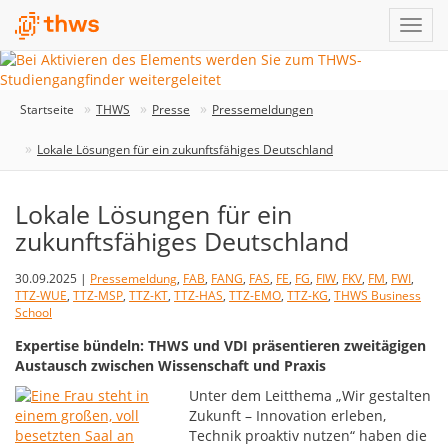
Startseite
THWS
Presse
Pressemeldungen
Lokale Lösungen für ein zukunftsfähiges Deutschland
Lokale Lösungen für ein
zukunftsfähiges Deutschland
30.09.2025 |
Pressemeldung
,
FAB
,
FANG
,
FAS
,
FE
,
FG
,
FIW
,
FKV
,
FM
,
FWI
,
TTZ-WUE
,
TTZ-MSP
,
TTZ-KT
,
TTZ-HAS
,
TTZ-EMO
,
TTZ-KG
,
THWS Business
School
Expertise bündeln: THWS und VDI präsentieren zweitägigen
Austausch zwischen Wissenschaft und Praxis
Unter dem Leitthema „Wir gestalten
Zukunft – Innovation erleben,
Technik proaktiv nutzen“ haben die