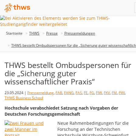
Startseite
THWS
Presse
Pressemeldungen
THWS bestellt Ombudspersonen für die „Sicherung guter wissenschaftlich
THWS bestellt Ombudspersonen für
die „Sicherung guter
wissenschaftlicher Praxis“
23.05.2024 |
Pressemeldung
,
FAB
,
FANG
,
FAS
,
FE
,
FG
,
FIW
,
FKV
,
FM
,
FWI
,
THWS Business School
Hochschule verabschiedet Satzung nach Vorgaben der
Deutschen Forschungsgemeinschaft
Neue Rahmenbedingungen für die
Forschung an der Technischen
Hochschule Würzburg-Schweinfurt