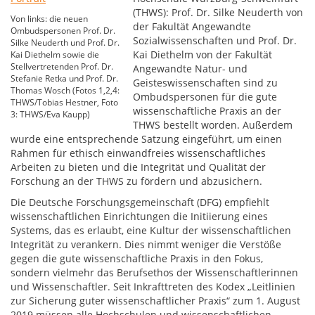
(THWS): Prof. Dr. Silke Neuderth von
Von links: die neuen
der Fakultät Angewandte
Ombudspersonen Prof. Dr.
Sozialwissenschaften und Prof. Dr.
Silke Neuderth und Prof. Dr.
Kai Diethelm von der Fakultät
Kai Diethelm sowie die
Stellvertretenden Prof. Dr.
Angewandte Natur- und
Stefanie Retka und Prof. Dr.
Geisteswissenschaften sind zu
Thomas Wosch (Fotos 1,2,4:
Ombudspersonen für die gute
THWS/Tobias Hestner, Foto
wissenschaftliche Praxis an der
3: THWS/Eva Kaupp)
THWS bestellt worden. Außerdem
wurde eine entsprechende Satzung eingeführt, um einen
Rahmen für ethisch einwandfreies wissenschaftliches
Arbeiten zu bieten und die Integrität und Qualität der
Forschung an der THWS zu fördern und abzusichern.
Die Deutsche Forschungsgemeinschaft (DFG) empfiehlt
wissenschaftlichen Einrichtungen die Initiierung eines
Systems, das es erlaubt, eine Kultur der wissenschaftlichen
Integrität zu verankern. Dies nimmt weniger die Verstöße
gegen die gute wissenschaftliche Praxis in den Fokus,
sondern vielmehr das Berufsethos der Wissenschaftlerinnen
und Wissenschaftler. Seit Inkrafttreten des Kodex „Leitlinien
zur Sicherung guter wissenschaftlicher Praxis“ zum 1. August
2019 müssen alle Hochschulen und wissenschaftlichen