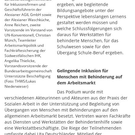
ergeben, wie begleitende
für Inklusionsfirmen und
Geschäftsführerin der
Bildungsangebote unter der
Alexianer AGIL GmbH sowie
Perspektive lebenslangen Lernens
der Alexianer Waschküche,
gestaltet werden müssen und
Anne Reichert, zweite
welche Schlussfolgerungen sich
Vorsitzende im Vorstand von
daraus für Werkstätten für
UN-Konventionell, Christian
Münch, Teamleiter
behinderte Menschen, für das
Arbeitsmarktpolitik und
Schulwesen sowie für den
Fachkräftesicherung der
Übergang Schule-Beruf ergeben.
Südwestfälischen IHK,
Angelika Thielicke,
Vorstandsvorsitzende der
Gelingende Inklusion für
Bundesarbeitsgemeinschaft
Unterstützte Beschäftigung
Menschen mit Behinderung auf
(Foto: THWS/Lukas
dem Arbeitsmarkt
Niederwieser)
Das Podium wurde mit
verschiedenen Akteurinnen und Akteuren aus der Praxis der
Sozialen Arbeit in der Unterstützung und Begleitung von
Übergangen von Menschen mit Behinderungen auf den
allgemeinen Arbeitsmarkt besetzt. Vertreten waren Fachkräfte
aus Diensten und Werkstätten der Behindertenhilfe sowie
eine Werkstattbeschäftigte. Die Riege der Teilnehmenden
umfasste dabei Uta Deutschländer, Mitglied der