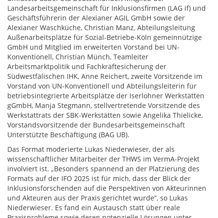
Landesarbeitsgemeinschaft für Inklusionsfirmen (LAG if) und
Geschäftsführerin der Alexianer AGIL GmbH sowie der
Alexianer Waschküche, Christian Manz, Abteilungsleitung
Außenarbeitsplätze für Sozial-Betriebe-Köln gemeinnützige
GmbH und Mitglied im erweiterten Vorstand bei UN-
Konventionell, Christian Münch, Teamleiter
Arbeitsmarktpolitik und Fachkräftesicherung der
Südwestfälischen IHK, Anne Reichert, zweite Vorsitzende im
Vorstand von UN-Konventionell und Abteilungsleiterin für
betriebsintegrierte Arbeitsplätze der Iserlohner Werkstätten
gGmbH, Manja Stegmann, stellvertretende Vorsitzende des
Werkstattrats der SBK-Werkstätten sowie Angelika Thielicke,
Vorstandsvorsitzende der Bundesarbeitsgemeinschaft
Unterstützte Beschäftigung (BAG UB).
Das Format moderierte Lukas Niederwieser, der als
wissenschaftlicher Mitarbeiter der THWS im VermA-Projekt
involviert ist. „Besonders spannend an der Platzierung des
Formats auf der IFO 2025 ist für mich, dass der Blick der
Inklusionsforschenden auf die Perspektiven von Akteurinnen
und Akteuren aus der Praxis gerichtet wurde“, so Lukas
Niederwieser. Es fand ein Austausch statt über reale
Praxisprobleme sowie deren potenzielle Lösungen unter