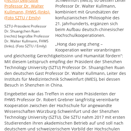
Schweinfurt (IMES), so dessen Leiter
Professor Dr. Walter Kullmann,
kombiniert mit Grundsätzen der
konfuzianischen Philosophie des
21. Jahrhunderts, ergänzen sich
SZTU-Präsident Professor
beim Aufbau deutsch-chinesischer
Dr. Shuangchen Ruan
Hochschulkooperationen.
(rechts) begrüßte Professor
Dr. Walter Kullmann, FHWS
„Hong dao yang zheng –
(links). (Foto SZTU / Emily)
Kooperation weiter voranbringen
und gleichzeitig Gerechtigkeitssinn und Humanität fördern“:
Mit diesem Leitspruch empfing der Präsident der Shenzhen
Technology University (SZTU) Professor Dr. Shuangchen Ruan
den deutschen Gast Professor Dr. Walter Kullmann, Leiter des
Instituts für Medizintechnik Schweinfurt (IMES), bei dessen
Besuch in Shenzhen in China.
Eingebettet war das Treffen in eine vom Präsidenten der
FHWS Professor Dr. Robert Grebner langfristig vereinbarte
Kooperation zwischen der Hochschule für angewandte
Wissenschaften Würzburg-Schweinfurt und der Shenzhen
Technology University (SZTU). Die SZTU nahm 2017 mit ersten
Studierenden ihren akademischen Betrieb auf und soll nach
deutschem und schweizerischem Vorbild der Hochschulen