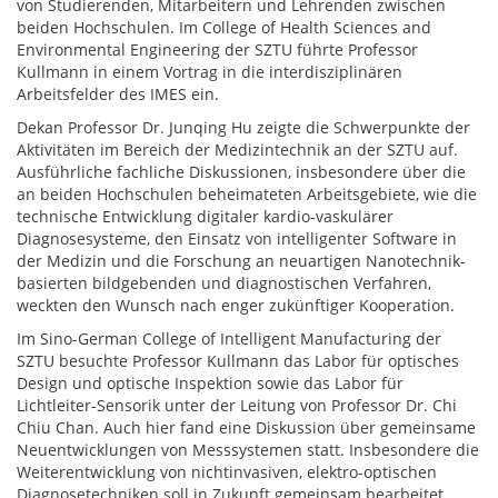
von Studierenden, Mitarbeitern und Lehrenden zwischen
beiden Hochschulen. Im College of Health Sciences and
Environmental Engineering der SZTU führte Professor
Kullmann in einem Vortrag in die interdisziplinären
Arbeitsfelder des IMES ein.
Dekan Professor Dr. Junqing Hu zeigte die Schwerpunkte der
Aktivitäten im Bereich der Medizintechnik an der SZTU auf.
Ausführliche fachliche Diskussionen, insbesondere über die
an beiden Hochschulen beheimateten Arbeitsgebiete, wie die
technische Entwicklung digitaler kardio-vaskulärer
Diagnosesysteme, den Einsatz von intelligenter Software in
der Medizin und die Forschung an neuartigen Nanotechnik-
basierten bildgebenden und diagnostischen Verfahren,
weckten den Wunsch nach enger zukünftiger Kooperation.
Im Sino-German College of Intelligent Manufacturing der
SZTU besuchte Professor Kullmann das Labor für optisches
Design und optische Inspektion sowie das Labor für
Lichtleiter-Sensorik unter der Leitung von Professor Dr. Chi
Chiu Chan. Auch hier fand eine Diskussion über gemeinsame
Neuentwicklungen von Messsystemen statt. Insbesondere die
Weiterentwicklung von nichtinvasiven, elektro-optischen
Diagnosetechniken soll in Zukunft gemeinsam bearbeitet