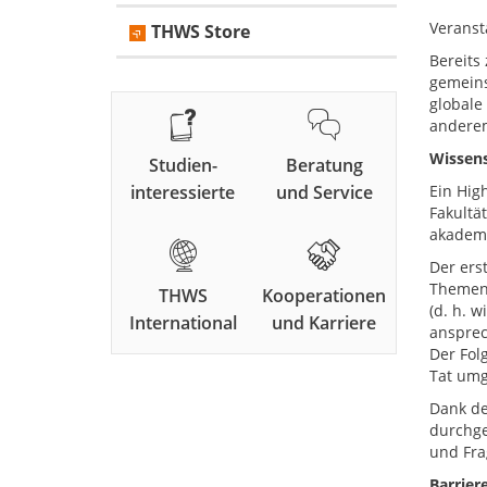
Veranst
THWS Store
Bereits
gemeins
globale
anderem
Wissens
Studien-
Beratung
interessierte
und Service
Ein Hig
Fakultä
akademi
Der ers
Themen 
THWS
Kooperationen
(d. h. 
International
und Karriere
ansprec
Der Fol
Tat umg
Dank de
durchge
und Fra
Barriere