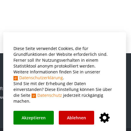
Diese Seite verwendet Cookies, die für
Grundfunktionen der Website erforderlich sind.
Ferner soll Ihr Nutzungsverhalten in einem
Statistiktool anonym protokolliert werden.
Weitere Informationen finden Sie in unserer
Informatik und Wirtschaftsinformatik
Datenschutzerklärung
.
Kunststofftechnik und Vermessung
Sind Sie mit der Erhebung der Daten
ften
einverstanden? Diese Einstellung können Sie über
Maschinenbau
die Seite
Datenschutz
jederzeit rückgängig
rwesen
THWS Business School
machen.
Wirtschaftsingenieurwesen
Akzeptieren
Ablehnen