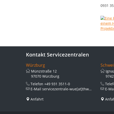
0931 35
Kontakt Servicezentralen
Würzburg
Schwei
Münzstraße 12
Igna
97070 Würzburg
9742
Telefon
+49 931 3511-0
Tele
E-Mail
servicezentrale-wue[at]thws.de
E-Ma
Anfahrt
Anfa