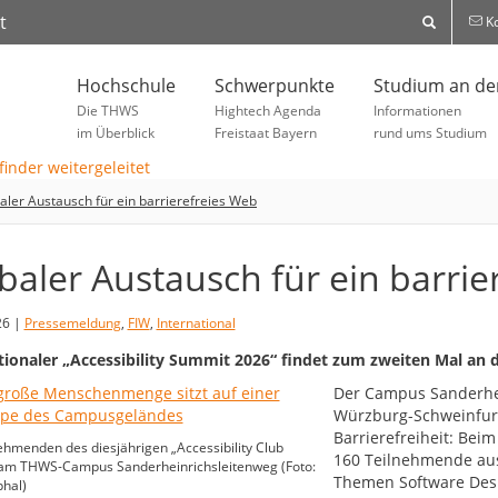
t
Ko
Hochschule
Schwerpunkte
Studium an d
Die THWS
Hightech Agenda
Informationen
im Überblick
Freistaat Bayern
rund ums Studium
aler Austausch für ein barrierefreies Web
baler Austausch für ein barrie
26 |
Pressemeldung
,
FIW
,
International
tionaler „Accessibility Summit 2026“ findet zum zweiten Mal an 
Der Campus Sanderhe
Würzburg-Schweinfurt 
Barrierefreiheit: Bei
ehmenden des diesjährigen „Accessibility Club
160 Teilnehmende au
am THWS-Campus Sanderheinrichsleitenweg (Foto:
Themen Software Desi
phal)