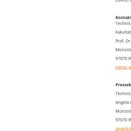
Kontakt
Technis
Fakultä
Prof. D
Münzstr
97070 
tobias.
Pressek
Technis
Angela 
Münzstr
97070 
angela.