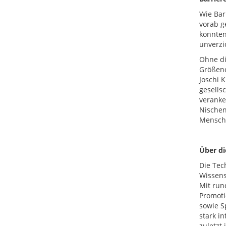
Wie Bar
vorab g
konnten
unverzi
Ohne di
Größeno
Joschi 
gesells
veranke
Nischen
Mensche
Über d
Die Tec
Wissens
Mit run
Promoti
sowie S
stark i
zuletzt