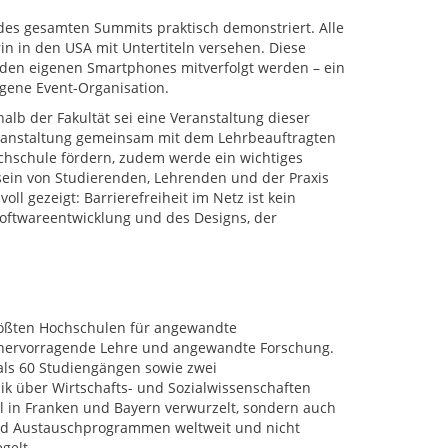
 des gesamten Summits praktisch demonstriert. Alle
in in den USA mit Untertiteln versehen. Diese
f den eigenen Smartphones mitverfolgt werden – ein
ngene Event-Organisation.
b der Fakultät sei eine Veranstaltung dieser
Veranstaltung gemeinsam mit dem Lehrbeauftragten
ochschule fördern, zudem werde ein wichtiges
tsein von Studierenden, Lehrenden und der Praxis
ll gezeigt: Barrierefreiheit im Netz ist kein
oftwareentwicklung und des Designs, der
rößten Hochschulen für angewandte
r hervorragende Lehre und angewandte Forschung.
als 60 Studiengängen sowie zwei
k über Wirtschafts- und Sozialwissenschaften
al in Franken und Bayern verwurzelt, sondern auch
 und Austauschprogrammen weltweit und nicht
gelt.