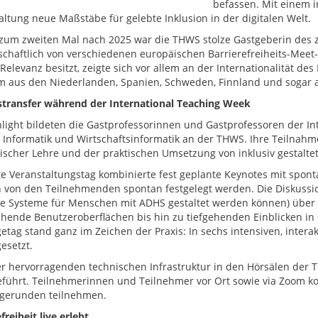
befassen. Mit einem 
altung neue Maßstäbe für gelebte Inklusion in der digitalen Welt.
 zum zweiten Mal nach 2025 war die THWS stolze Gastgeberin des
chaftlich von verschiedenen europäischen Barrierefreiheits-Meet
 Relevanz besitzt, zeigte sich vor allem an der Internationalität d
 aus den Niederlanden, Spanien, Schweden, Finnland und sogar a
transfer während der International Teaching Week
hlight bildeten die Gastprofessorinnen und Gastprofessoren der I
t Informatik und Wirtschaftsinformatik an der THWS. Ihre Teilnah
scher Lehre und der praktischen Umsetzung von inklusiv gestalt
te Veranstaltungstag kombinierte fest geplante Keynotes mit spon
von den Teilnehmenden spontan festgelegt werden. Die Diskussion
wie Systeme für Menschen mit ADHS gestaltet werden können) übe
hende Benutzeroberflächen bis hin zu tiefgehenden Einblicken in
getag stand ganz im Zeichen der Praxis: In sechs intensiven, inter
esetzt.
r hervorragenden technischen Infrastruktur in den Hörsälen der T
führt. Teilnehmerinnen und Teilnehmer vor Ort sowie via Zoom k
gerunden teilnehmen.
freiheit live erlebt