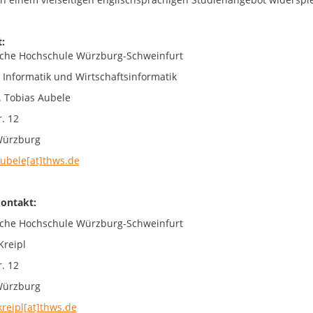
:
che Hochschule Würzburg-Schweinfurt
t Informatik und Wirtschaftsinformatik
r. Tobias Aubele
. 12
Würzburg
aubele[at]thws.de
ontakt:
che Hochschule Würzburg-Schweinfurt
Kreipl
. 12
Würzburg
kreipl[at]thws.de