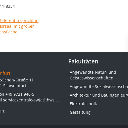
11-8354
Fakultäten
Angewandte Natur- und
nfurt
Geisteswissenschaften
z-Schön-Straße 11
1 Schweinfurt
Angewandte Sozialwissenscha
fon
+49 9721 940-5
Architektur und Bauingenieu
il
servicezentrale-sw[at]thws.de
Elektrotechnik
hrt
Gestaltung