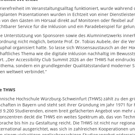
rierefreiheit im Veranstaltungsalltag funktioniert, wurde während
eplanten Präsentationen wurden in Echtzeit von einer Dienstleister
 von den Gästen im Hörsaal direkt auf Monitoren oder flexibel au
chtbarer Service für die Inklusion und ein Paradebeispiel für gelu
e Unterstützung von Sponsoren sowie des Alumninetzwerks innerhal
rdnung nicht möglich, betonte Prof. Dr. Tobias Aubele, der die 
Kuphal organisiert hatte. So lasse sich Wissensaustausch an der H
chaftliches Thema wie die digitale Inklusion nachhaltig im Bewuss
rt. „Der Accessibility Club Summit 2026 an der THWS hat eindrucksvo
thema, sondern ein grundlegender Qualitätsstandard moderner S
n weltweit verbindet.“
ie THWS
hnische Hochschule Würzburg-Schweinfurt (THWS) zählt zu den g
chaften in Bayern und steht seit ihrer Gründung im Jahr 1971 fü
d 9.200 Studierenden, einem breit gefächerten Angebot von mehr 
onszentren deckt die THWS ein weites Spektrum ab, das von Techni
prache bis hin zu Gestaltung reicht. Die THWS ist nicht nur region
nternational ausgerichtet, was sich in zahlreichen Kooperationen
 in einem vielseitigen englischsprachigen Studienangebot widerspie