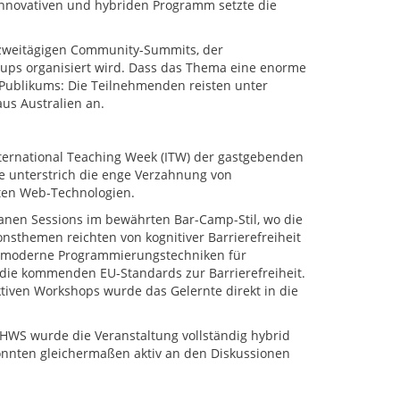
innovativen und hybriden Programm setzte die
 zweitägigen Community-Summits, der
-ups organisiert wird. Dass das Thema eine enorme
es Publikums: Die Teilnehmenden reisten unter
us Australien an.
nternational Teaching Week (ITW) der gastgebenden
me unterstrich die enge Verzahnung von
eten Web-Technologien.
tanen Sessions im bewährten Bar-Camp-Stil, wo die
sthemen reichten von kognitiver Barrierefreiheit
r moderne Programmierungstechniken für
 die kommenden EU-Standards zur Barrierefreiheit.
aktiven Workshops wurde das Gelernte direkt in die
HWS wurde die Veranstaltung vollständig hybrid
onnten gleichermaßen aktiv an den Diskussionen