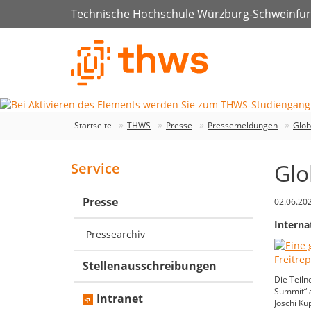
Technische Hochschule Würzburg-Schweinfur
Startseite
THWS
Presse
Pressemeldungen
Glob
Glo
Service
Presse
02.06.20
Interna
Pressearchiv
Stellenausschreibungen
Die Teiln
Summit“ 
Intranet
Joschi Ku