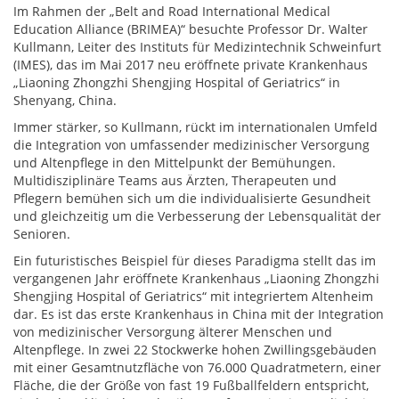
Im Rahmen der „Belt and Road International Medical
Education Alliance (BRIMEA)“ besuchte Professor Dr. Walter
Kullmann, Leiter des Instituts für Medizintechnik Schweinfurt
(IMES), das im Mai 2017 neu eröffnete private Krankenhaus
„Liaoning Zhongzhi Shengjing Hospital of Geriatrics“ in
Shenyang, China.
Immer stärker, so Kullmann, rückt im internationalen Umfeld
die Integration von umfassender medizinischer Versorgung
und Altenpflege in den Mittelpunkt der Bemühungen.
Multidisziplinäre Teams aus Ärzten, Therapeuten und
Pflegern bemühen sich um die individualisierte Gesundheit
und gleichzeitig um die Verbesserung der Lebensqualität der
Senioren.
Ein futuristisches Beispiel für dieses Paradigma stellt das im
vergangenen Jahr eröffnete Krankenhaus „Liaoning Zhongzhi
Shengjing Hospital of Geriatrics“ mit integriertem Altenheim
dar. Es ist das erste Krankenhaus in China mit der Integration
von medizinischer Versorgung älterer Menschen und
Altenpflege. In zwei 22 Stockwerke hohen Zwillingsgebäuden
mit einer Gesamtnutzfläche von 76.000 Quadratmetern, einer
Fläche, die der Größe von fast 19 Fußballfeldern entspricht,