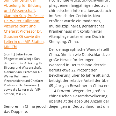
Hochschule Würzburg-Schweinfurt
pflegt einen langjährigen deutsch-
chinesischen Informationsaustauch
im Bereich der Geriatrie. Neu
eröffnet wurde ein modernes,
multidisziplinäres, geriatrisches
Krankenhaus mit kombinierter
Altenpflege unter einem Dach in
Shenyang, China.
Der demographische Wandel stellt
(von li.:) Leiterin der
China, ähnlich wie Deutschland, vor
Pflegestation Wenjie Sun,
große Herausforderungen:
der Leiter der Abteilung für
Während in Deutschland derzeit
Bildung und Wissenschaft,
bereits etwa 22 Prozent der
Xianmin Sun, Professor Dr.
Bevölkerung über 65 Jahre alt sind,
Walter Kullmann,
beträgt der relative Anteil der über
Vizepräsident und Chefarzt
Professor Dr. Guoxian Qi
65-jährigen Bewohner in China erst
sowie die Leiterin der VIP-
11.4 Prozent. Wegen der großen
Station, Min Chi
chinesischen Gesamtbevölkerung
übersteigt die absolute Anzahl der
Senioren in China jedoch diejenigen in Deutschland fast um
das Doppelte.