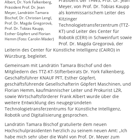
Präsident der THWS, Prof. Dr. Jean
Albert, Dr. York Falkenberg,
Meyer, von Prof. Dr. Tobias Kaupp
Präsident Prof. Dr. Jean
als kommissarischem Leiter des
Meyer, Landrätin Tamara
Bischof, Dr. Christian Lengl,
Kitzinger
Prof. Dr. Magda Gregorová,
Technologietransferzentrum (TTZ-
Prof. Dr. Tobias Kaupp,
KT) und Leiter des Center für
Esther Göpfert und Florian
Robotik (CERI) in Schweinfurt sowie
Hemm (Foto: Carolin Mäder)
Prof. Dr. Magda Gregorová, der
Leiterin des Center für Künstliche Intelligenz (CAIRO) in
Würzburg, begleitet.
Gemeinsam mit Landrätin Tamara Bischof und den
Mitgliedern des TTZ-KT-Stifterbeirats Dr. York Falkenberg,
Geschäftsführer KNAUF PFT, Esther Göpfert,
geschäftsführende Gesellschafterin Göpfert Maschinen, und
Florian Hemm, kaufmännischer Leiter und Prokurist LZR,
sowie Wirtschaftsförderer Frank Albert wurde über die
weitere Entwicklung des neugegründeten
Technologietransferzentrums für Künstliche Intelligenz,
Robotik und Digitalisierung gesprochen.
Landrätin Tamara Bischof gratulierte dem neuen
Hochschulpräsidenten herzlich zu seinem neuen Amt: „Ich
habe mich sehr über die Wahl von Prof. Dr. Meyer zum