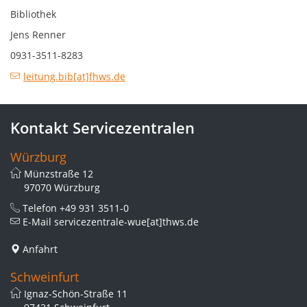
Bibliothek
Jens Renner
0931-3511-8283
leitung.bib[at]fhws.de
Kontakt Servicezentralen
Würzburg
Münzstraße 12
97070 Würzburg
Telefon
+49 931 3511-0
E-Mail
servicezentrale-wue[at]thws.de
Anfahrt
Schweinfurt
Ignaz-Schön-Straße 11