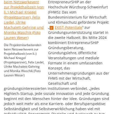
EntrepreneurSHIP an der
Hochschule Würzburg-Schweinfurt
(FHWS): Das vom
Bundesministerium für Wirtschaft
und Klimaschutz geförderte Projekt
„
EXIST-Potentiale
“ zur
Gründungsunterstützung startet in
die zweite Halbzeit. Bis Mitte 2024
kombiniert EntrepreneurSHIP
Die Projektmitarbeitenden
Gründungsberatung,
beim Netzwerkevent zur
Gründungslehre, öffentliche
Projekthalbzeit (von li.:)
Veranstaltungen und mediale
Michael Kriegel
(Projektpartner), Felix Liedel,
Formate in einem umfassenden
Ulrike Machalett-Gehring
Konzept, das
und Monika Waschik (Foto
Unternehmensgründungen aus der
Lauren Weser)
FHWS mit der Wirtschaft,
Gesellschaft und
gründungsinteressierten Institutionen verbindet. „Jedes
Hightech-Startup, jede soziale Innovation und jede Gründung
beginnt mit den Menschen hinter der Idee. Gründungen sind
jedoch weit mehr als eine Karriere- oder Berufsperspektive:
Selbständigkeit und Selbstverwirklichung haben viel mit
Individualität, Engagement, Disziplin und Austausch zu tun.