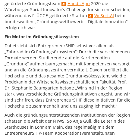
geförderte Gründungsteam
HandicApp
2020 die
Würzburger Social Innovator’s Challenge für sich entscheiden,
während das FLÜGGE-geförderte Startup
WeSort.AI
beim
bundesweiten „Gründungswettbewerb – Digitale Innovation“
erfolgreich war.
Ein Motor im Gründungsökosystem
Dabei sieht sich EntrepreneurSHIP selbst vor allem als
„Zahnrad im Gründungsökosystem“: Durch die verschiedenen
Formate werden Studierende auf die Karriereoption
„Gründung“ aufmerksam gemacht, mit Kompetenzen versorgt
und an die Gründungszentren vermittelt. Davon profitiert die
Hochschule und das gesamte Gründungsökosystem, wie die
Prodekanin der Wirtschaftswissenschaftlichen Fakultät, Prof.
Dr. Stephanie Baumgarten betont: „Wir sind in der Region
stark, was verschiedene Gründungsinitiativen angeht, und wir
sind sehr froh, dass EntrepreneurSHIP diese Initiativen für die
Hochschule zusammenhält und uns zugänglich macht.“
Auch die gründungsunterstützenden Institutionen der Region
schätzen die Arbeit der FHWS. So Anja Güll, die Leiterin des
Starthouses in Lohr am Main, das regelmäßig mit dem
EntrepreneurSHIP-Team Kooperationsveranstaltungen