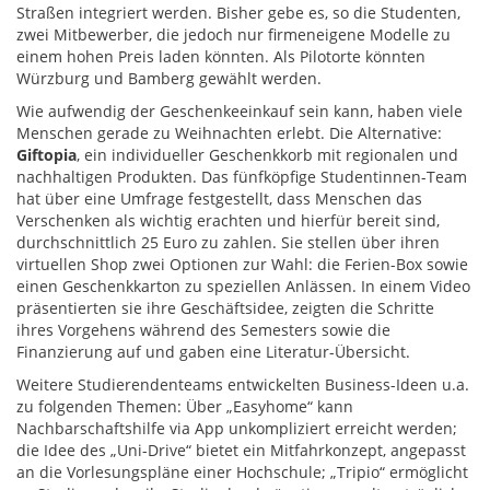
Straßen integriert werden. Bisher gebe es, so die Studenten,
zwei Mitbewerber, die jedoch nur firmeneigene Modelle zu
einem hohen Preis laden könnten. Als Pilotorte könnten
Würzburg und Bamberg gewählt werden.
Wie aufwendig der Geschenkeeinkauf sein kann, haben viele
Menschen gerade zu Weihnachten erlebt. Die Alternative:
Giftopia
, ein individueller Geschenkkorb mit regionalen und
nachhaltigen Produkten. Das fünfköpfige Studentinnen-Team
hat über eine Umfrage festgestellt, dass Menschen das
Verschenken als wichtig erachten und hierfür bereit sind,
durchschnittlich 25 Euro zu zahlen. Sie stellen über ihren
virtuellen Shop zwei Optionen zur Wahl: die Ferien-Box sowie
einen Geschenkkarton zu speziellen Anlässen. In einem Video
präsentierten sie ihre Geschäftsidee, zeigten die Schritte
ihres Vorgehens während des Semesters sowie die
Finanzierung auf und gaben eine Literatur-Übersicht.
Weitere Studierendenteams entwickelten Business-Ideen u.a.
zu folgenden Themen: Über „Easyhome“ kann
Nachbarschaftshilfe via App unkompliziert erreicht werden;
die Idee des „Uni-Drive“ bietet ein Mitfahrkonzept, angepasst
an die Vorlesungspläne einer Hochschule; „Tripio“ ermöglicht