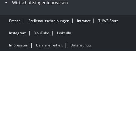
Wirtschaftsingenieurwesen
Presse
Stellenausschreibungen
Intranet
THWS Store
Instagram
YouTube
LinkedIn
Impressum
Barrierefreiheit
Datenschutz