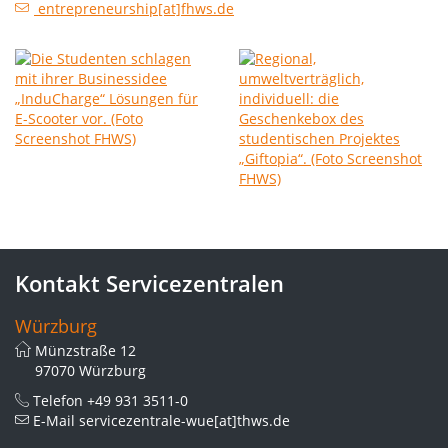
entrepreneurship[at]fhws.de
Kontakt Servicezentralen
Würzburg
Münzstraße 12
97070 Würzburg
Telefon
+49 931 3511-0
E-Mail
servicezentrale-wue[at]thws.de