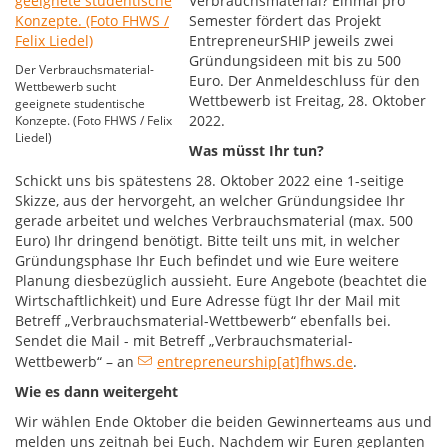
Verbrauchsmaterial? Einmal pro
Semester fördert das Projekt
EntrepreneurSHIP jeweils zwei
Gründungsideen mit bis zu 500
Der Verbrauchsmaterial-
Euro. Der Anmeldeschluss für den
Wettbewerb sucht
Wettbewerb ist Freitag, 28. Oktober
geeignete studentische
2022.
Konzepte. (Foto FHWS / Felix
Liedel)
Was müsst Ihr tun?
Schickt uns bis spätestens 28. Oktober 2022 eine 1-seitige
Skizze, aus der hervorgeht, an welcher Gründungsidee Ihr
gerade arbeitet und welches Verbrauchsmaterial (max. 500
Euro) Ihr dringend benötigt. Bitte teilt uns mit, in welcher
Gründungsphase Ihr Euch befindet und wie Eure weitere
Planung diesbezüglich aussieht. Eure Angebote (beachtet die
Wirtschaftlichkeit) und Eure Adresse fügt Ihr der Mail mit
Betreff „Verbrauchsmaterial-Wettbewerb“ ebenfalls bei.
Sendet die Mail - mit Betreff „Verbrauchsmaterial-
Wettbewerb“ – an
entrepreneurship[at]fhws.de
.
Wie es dann weitergeht
Wir wählen Ende Oktober die beiden Gewinnerteams aus und
melden uns zeitnah bei Euch. Nachdem wir Euren geplanten