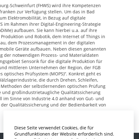
urg-Schweinfurt (FHWS) wird ihre Kompetenzen
franken zur Verfügung stellen. Um das in Bad
m Elektromobilität, in Bezug auf digitale
 im Rahmen ihrer Digital-Engineering-Strategie
DiMe) aufbauen. Sie kann hierbei u.a. auf ihre
Produktion und Robotik, dem Internet of Things in
bau, dem Prozessmanagement in der digitalen
r mobile Geräte aufbauen. Neben diesen genannten
ng der notwendigen Prozess- und Materialdaten
gsgebiet Sensorik für die digitale Produktion für
n und mittleren Unternehmen der Region, der FGB
s optisches Prüfsystem (MOPS)“. Konkret geht es
lzlagerindustrie, die durch Drehen, Schleifen,
en Methoden der selbstlernenden optischen Prüfung
te und großindustrietaugliche Qualitätssicherung
oll im Sinne von Industrie 4.0 anhand von Gut‐ und
n der Qualitätssicherung und der Bedienbarkeit von
Diese Seite verwendet Cookies, die für
Grundfunktionen der Website erforderlich sind.