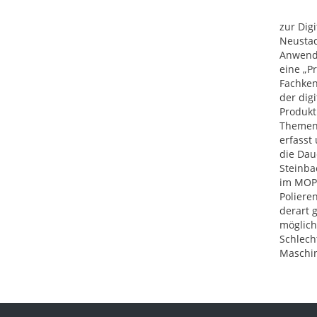
zur Dig
Neustad
Anwendu
eine „P
Fachken
der dig
Produkt
Themenb
erfasst
die Dau
Steinba
im MOPS
Poliere
derart 
möglich
Schlech
Maschin