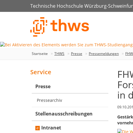
Technische Hochschule Würzburg-Schweinfur
Startseite
THWS
Presse
Pressemeldungen
FHWS
FHW
Service
For
Presse
in 
Pressearchiv
09.10.20
Stellenausschreibungen
Gestärk
vornehm
Intranet