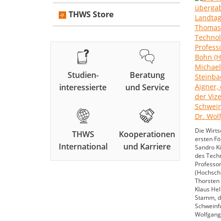
THWS Store
Studien-
Beratung
interessierte
und Service
Die Wirts
THWS
Kooperationen
ersten Fö
International
und Karriere
Sandro K
des Techn
Professor
(Hochsch
Thorsten 
Klaus Hel
Stamm, d
Schweinfu
Wolfgang