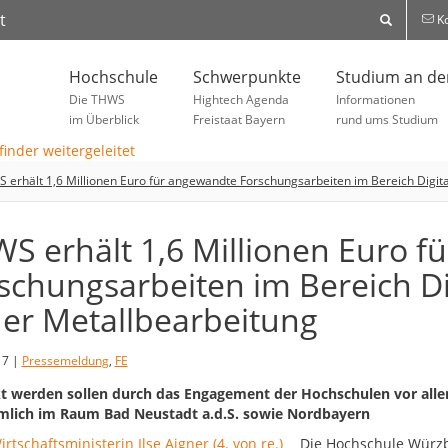
t
Ko
Hochschule
Schwerpunkte
Studium an d
Die THWS
Hightech Agenda
Informationen
im Überblick
Freistaat Bayern
rund ums Studium
 erhält 1,6 Millionen Euro für angewandte Forschungsarbeiten im Bereich Digi
S erhält 1,6 Millionen Euro 
schungsarbeiten im Bereich 
der Metallbearbeitung
17 |
Pressemeldung
,
FE
t werden sollen durch das Engagement der Hochschulen vor alle
lich im Raum Bad Neustadt a.d.S. sowie Nordbayern
Die Hochschule Würzb