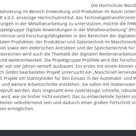
Die Hochschule Würzb
italisierung im Bereich Entwicklung und Produktion im Raum Unter
t a.d.S. ansässige Hochschulinstitut, das Technologietransferzentru
ngen in der Metallverarbeitung zu unterstützen, möchte die FHWS
rojektgruppe Digitale Anwendungen in der Metallverarbeitung“ (Pro
ntnisse und Forschungsfähigkeiten in den Bereichen der digitalen 
italen Produktion, der Produktion und Datentechnik im Maschinen
ion sowie den elektrischen Antrieben und der Speichertechnik fü
ereichen wird auch die Thematik der digitalen Weiterverarbeitu
 und weiterentwickelt. Die Projektgruppe ProDiMe wird das Forschun
er von vier Jahren vertieft ausbauen. Ein erstes mit einem kleine
ch GmbH bearbeitetes Projekt untersucht ein „Maschinell lernende
 Projekt um Stahlzylinder für den Einsatz in der Automobil‐ und Wä
n und weitere Arbeitsschritte entstehen. Sie sollen mit modernst
geprüft werden, dass insgesamt eine zuverlässige, schnelle, robus
 wird, wie sie bisher nicht existiert. Das zu entwickelnde System s
tteilen selbstlernend sein und dadurch einen großen Fortschritt i
en ermöglichen.