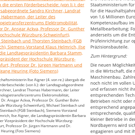
Staatsministerium für
für die Haushaltsjahr
von 1,6 Millionen Eur
Kompetenzaufbau im B
Metallbearbeitung; Fo
anderseits um die Ent
Prüfeinrichtung zur 
Präzisionsbauteile.
Zum Hintergrund:
Die neuen Möglichkeit
in die Wirtschaft, di
Maschinenbau. Zahlre
chaftsministerin Ilse Aigner (4. von re.) übergab die
noch nicht im vollen 
rderbescheide: (von li.): der Landtagsabgeordnete
und erfassen nicht ih
irchner, Landrat Thomas Habermann, der Leiter
entsprechenden Techn
ologietransferzentrums Elektromobilität,
 Dr. Ansgar Ackva, Professor Dr. Gunther Bohn
Betrieben nicht oder
ule Würzburg-Schweinfurt), Michael Steinbach und
entsprechend angepa
Steinbach (FGB Steinbach), Siemens-Vorstand
entsprechende, qualif
mrich, Ilse Aigner, die Landtagspräsidentin Barbara
kleiner Betriebe in d
er Vizepräsident der Hochschule Würzburg-
Nordbayerns wird sic
rt, Professor Dr. Jürgen Hartmann und Dr.
 Heuring (Foto Siemens)
engagieren und mit 