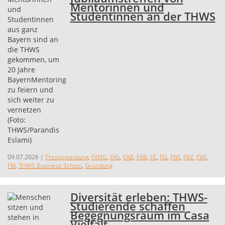
Mentorinnen und
Studentinnen an der THWS
09.07.2026
|
Pressemeldung
,
FANG
,
FAS
,
FAB
,
FAB
,
FE
,
FG
,
FIW
,
FKV
,
FWI
,
FM
,
THWS Business School
,
Gründung
Diversität erleben: THWS-
Studierende schaffen
Begegnungsraum im Casa
Vielfalt