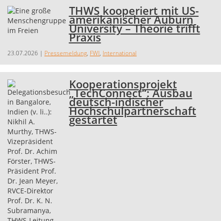
THWS kooperiert mit US-
amerikanischer Auburn
University – Theorie trifft
Praxis
23.07.2026
|
Pressemeldung
,
FWI
,
International
Kooperationsprojekt
„TechConnect“: Ausbau
deutsch-indischer
Hochschulpartnerschaft
gestartet