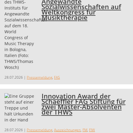
Angewandte
Sozialwissenschaften auf
Weltkongress für
Musiktherapie
28.07.2026
|
Pressemeldung
,
FAS
Innovation Award der
Schaeffler FAG Stiftung für
zwei Master-Absolventen
der THWS
28.07.2026
|
Pressemeldung
,
Auszeichnungen
,
FM
,
FIW