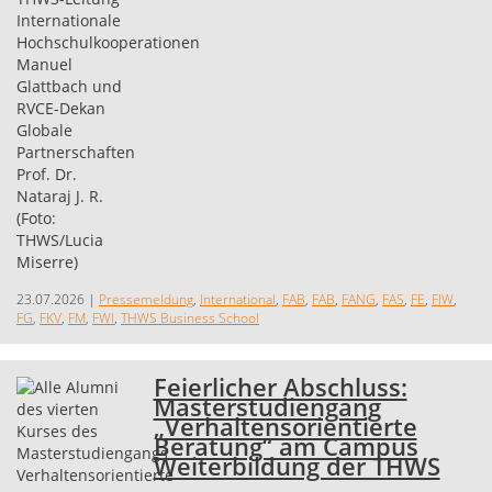
23.07.2026
|
Pressemeldung
,
International
,
FAB
,
FAB
,
FANG
,
FAS
,
FE
,
FIW
,
FG
,
FKV
,
FM
,
FWI
,
THWS Business School
Feierlicher Abschluss:
Masterstudiengang
„Verhaltensorientierte
Beratung“ am Campus
Weiterbildung der THWS