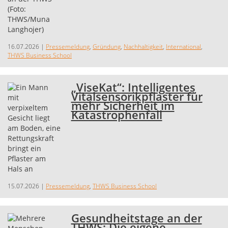
16.07.2026
|
Pressemeldung
,
Gründung
,
Nachhaltigkeit
,
International
,
THWS Business School
„ViseKat“: Intelligentes
Vitalsensorikpflaster für
mehr Sicherheit im
Katastrophenfall
15.07.2026
|
Pressemeldung
,
THWS Business School
Gesundheitstage an der
THWS: Die eigene