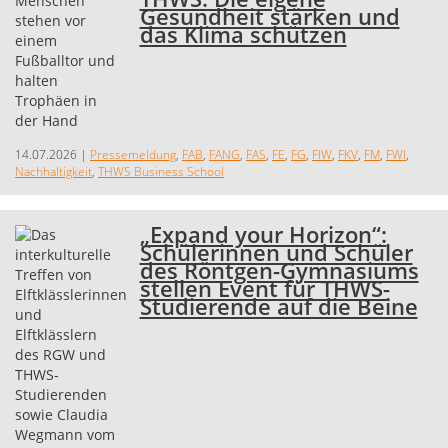
Gesundheit stärken und
das Klima schützen
14.07.2026
|
Pressemeldung
,
FAB
,
FANG
,
FAS
,
FE
,
FG
,
FIW
,
FKV
,
FM
,
FWI
,
Nachhaltigkeit
,
THWS Business School
„Expand your Horizon“:
Schülerinnen und Schüler
des Röntgen-Gymnasiums
stellen Event für THWS-
Studierende auf die Beine