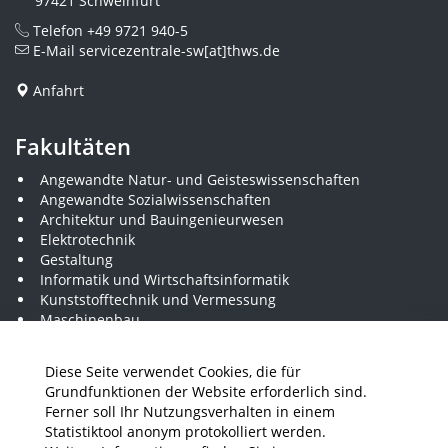
97421 Schweinfurt
Telefon
+49 9721 940-5
E-Mail
servicezentrale-sw[at]thws.de
Anfahrt
Fakultäten
Angewandte Natur- und Geisteswissenschaften
Angewandte Sozialwissenschaften
Architektur und Bauingenieurwesen
Elektrotechnik
Gestaltung
Informatik und Wirtschaftsinformatik
Kunststofftechnik und Vermessung
Maschinenbau
THWS Business School
Wirtschaftsingenieurwesen
Diese Seite verwendet Cookies, die für
Grundfunktionen der Website erforderlich sind.
Ferner soll Ihr Nutzungsverhalten in einem
Presse
Stellenausschreibungen
Intranet
THWS Store
Statistiktool anonym protokolliert werden.