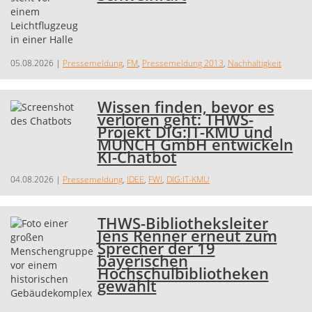
05.08.2026
|
Pressemeldung
,
FM
,
Pressemeldung 2013
,
Nachhaltigkeit
Wissen finden, bevor es
verloren geht: THWS-
Projekt DIG:IT-KMU und
MÜNCH GmbH entwickeln
KI-Chatbot
04.08.2026
|
Pressemeldung
,
IDEE
,
FWI
,
DIG:IT-KMU
THWS-Bibliotheksleiter
Jens Renner erneut zum
Sprecher der 19
bayerischen
Hochschulbibliotheken
gewählt