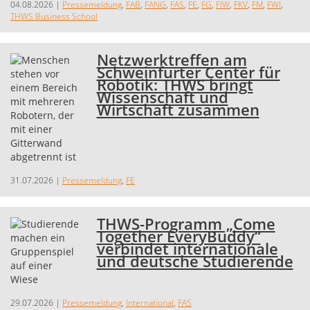
04.08.2026
|
Pressemeldung
,
FAB
,
FANG
,
FAS
,
FE
,
FG
,
FIW
,
FKV
,
FM
,
FWI
,
THWS Business School
Netzwerktreffen am
Schweinfurter Center für
Robotik: THWS bringt
Wissenschaft und
Wirtschaft zusammen
31.07.2026
|
Pressemeldung
,
FE
THWS-Programm „Come
Together EveryBuddy“
verbindet internationale
und deutsche Studierende
29.07.2026
|
Pressemeldung
,
International
,
FAS