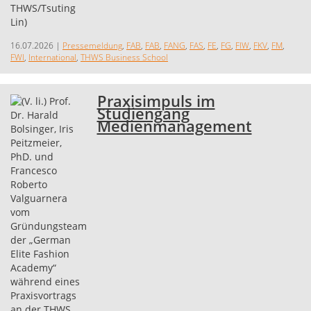
16.07.2026
|
Pressemeldung
,
FAB
,
FAB
,
FANG
,
FAS
,
FE
,
FG
,
FIW
,
FKV
,
FM
,
FWI
,
International
,
THWS Business School
Praxisimpuls im
Studiengang
Medienmanagement