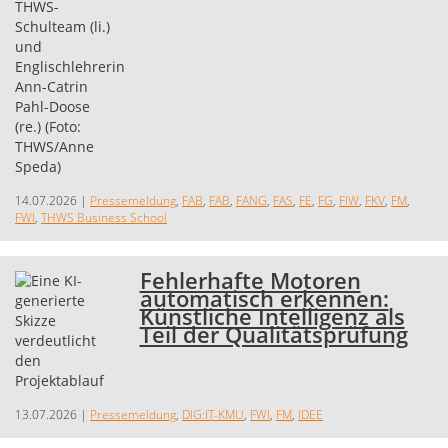
14.07.2026
|
Pressemeldung
,
FAB
,
FAB
,
FANG
,
FAS
,
FE
,
FG
,
FIW
,
FKV
,
FM
,
FWI
,
THWS Business School
Fehlerhafte Motoren
automatisch erkennen:
Künstliche Intelligenz als
Teil der Qualitätsprüfung
13.07.2026
|
Pressemeldung
,
DIG:IT-KMU
,
FWI
,
FM
,
IDEE