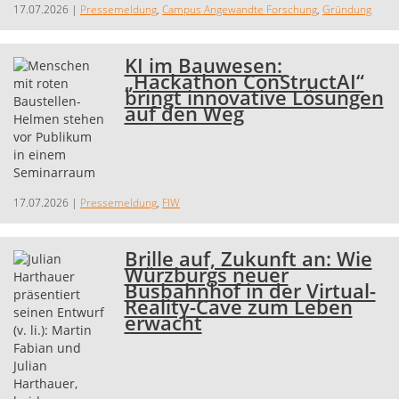
17.07.2026
|
Pressemeldung
,
Campus Angewandte Forschung
,
Gründung
KI im Bauwesen:
„Hackathon ConStructAI“
bringt innovative Lösungen
auf den Weg
17.07.2026
|
Pressemeldung
,
FIW
Brille auf, Zukunft an: Wie
Würzburgs neuer
Busbahnhof in der Virtual-
Reality-Cave zum Leben
erwacht